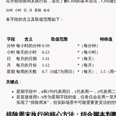
在开始排除周末执行前，需先了解Cron的基本语法，Cron通
分钟 小时 日 月 星期 命令
各字段的含义及取值范围如下：
字段
含义
取值范围
特殊值
分钟
每小时的分钟
0-59
*（每分钟）
小时
每天的小时
0-23
*（每小时）
日
每月的日期
1-31
*（每天）
月
每月的月份
1-12
*（每月）
星期
每周的天数
0-7（0或7为周日）
*（每天）、1-5（
关键点
：
星期字段中，
和
均代表周日，
代表周一，
代表周二
0
7
1
2
若直接使用
作为星期字段的值，任务仅会在周一至
1-5
实现了“排除周末”，但实际场景中可能需要更灵活的
排除周末执行的核心方法：结合脚本判