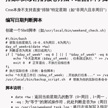
Cron本身不支持直接“排除”特定星期（如“非周六且非周日
编写日期判断脚本
创建一个Shell脚本（如
）
/usr/local/bin/weekend_check.sh
#!/bin/bash

# 获取当前星期几（0-6，0为周日，6为周六）

day_of_week=$(date +%w)

# 判断是否为周末（周日或周六）

if [ "$day_of_week" -eq 0 ] || [ "$day_of_week" -eq 6
    echo "今天是周末（$day_of_week），任务跳过执行。" >> /var/
    exit 0  # 正常退出，不执行后续任务

fi

# 执行实际任务（示例：备份脚本）

echo "今天是工作日（$day_of_week），开始执行任务..." >> /var/l
/usr/local/bin/backup_script.sh  # 替换为你的实际任务命令
脚本说明
：
：返回当前星期几的数字（0=周日，1=周一，
date +%w
：为“等于”的测试操作符，此处判断是否为
（周日
-eq
0
：将日志追加写入指定
>> /var/log/weekend_task.log