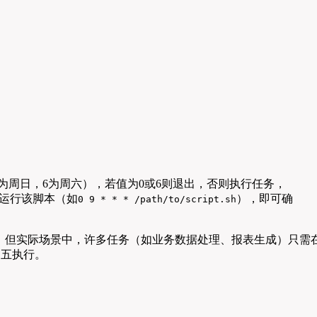
为周日，6为周六），若值为0或6则退出，否则执行任务，
时运行该脚本（如
），即可确
0 9 * * * /path/to/script.sh
工作，但实际场景中，许多任务（如业务数据处理、报表生成）只需
周五执行。