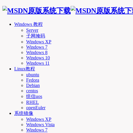
Windows 教程
Server
子网掩码
Windows XP
Windows 7
Windows 8
Windows 10
Windows 11
Linux教程
ubuntu
Fedora
Debian
centos
统信uos
RHEL
openEuler
系统镜像
Windows XP
Windows Vista
Windows 7