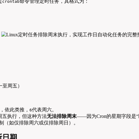
过
命令管理定时任务，其格式为：
crontab
周一至周五）
，依此类推，
代表周六。
6
周五执行，但这种方法
无法排除周末
——因为Cron的星期字段是
控制（如仅排除周六或仅排除周日）。
断日期