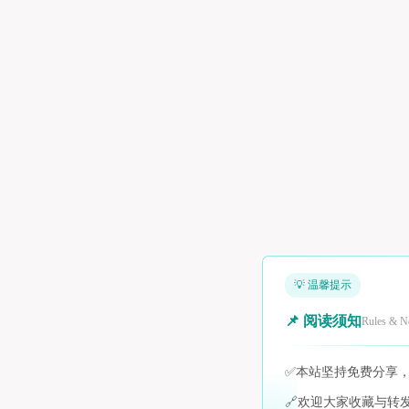
💡 温馨提示
📌 阅读须知
Rules & N
✅
本站坚持免费分享
🔗
欢迎大家收藏与转