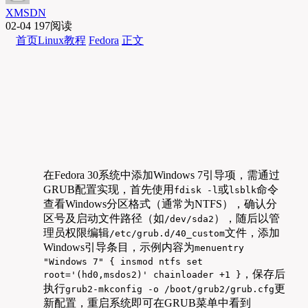
XMSDN
02-04
197阅读
首页
Linux教程
Fedora
正文
在Fedora 30系统中添加Windows 7引导项，需通过
GRUB配置实现，首先使用
或
命令
fdisk -l
lsblk
查看Windows分区格式（通常为NTFS），确认分
区号及启动文件路径（如
），随后以管
/dev/sda2
理员权限编辑
文件，添加
/etc/grub.d/40_custom
Windows引导条目，示例内容为
menuentry
"Windows 7" { insmod ntfs set
，保存后
root='(hd0,msdos2)' chainloader +1 }
执行
更
grub2-mkconfig -o /boot/grub2/grub.cfg
新配置，重启系统即可在GRUB菜单中看到