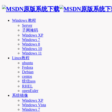
Windows 教程
Server
子网掩码
Windows XP
Windows 7
Windows 8
Windows 10
Windows 11
Linux教程
ubuntu
Fedora
Debian
centos
统信uos
RHEL
openEuler
系统镜像
Windows XP
Windows Vista
Windows 7