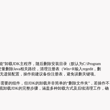
卸载JDK主程序，随后删除安装目录（默认为C:\Program
ath变量删除Java相关路径，清理注册表（Win+R输入regedit，删
）的残留文件，确保无遗留配置，操作前建议备份注册表，避免误删关键项。
清理不再需要的组件，但JDK的卸载并非简单的“删除文件夹”，若操作不
中彻底卸载JDK的完整步骤，涵盖多种卸载方式及后续清理工作，确