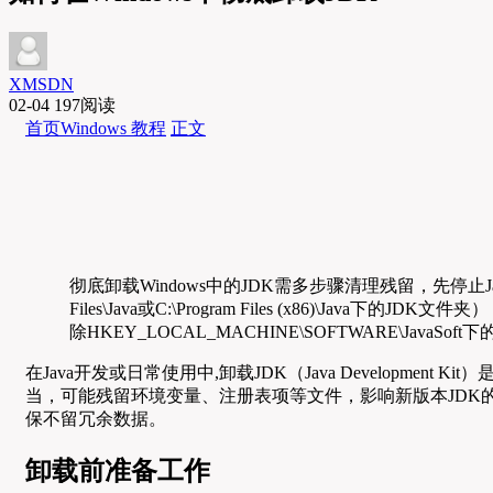
XMSDN
02-04
197阅读
首页
Windows 教程
正文
彻底卸载Windows中的JDK需多步骤清理残留，先停止
Files\Java或C:\Program Files (x86)\J
除HKEY_LOCAL_MACHINE\SOFTWARE\Ja
在Java开发或日常使用中,卸载JDK（Java Develop
当，可能残留环境变量、注册表项等文件，影响新版本JDK的安
保不留冗余数据。
卸载前准备工作