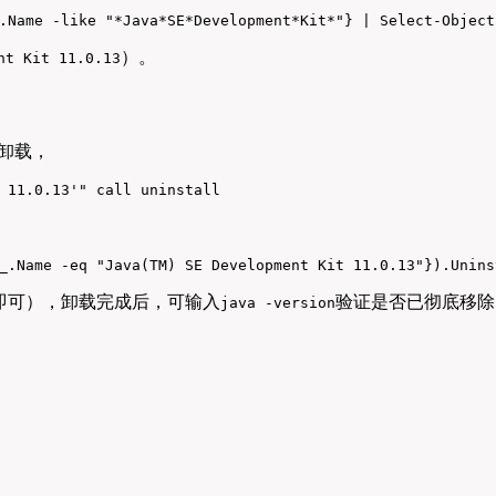
.Name -like "*Java*SE*Development*Kit*"} | Select-Object
）。
nt Kit 11.0.13
称卸载，
 11.0.13'" call uninstall
_.Name -eq "Java(TM) SE Development Kit 11.0.13"}).Unins
即可），卸载完成后，可输入
验证是否已彻底移除
java -version