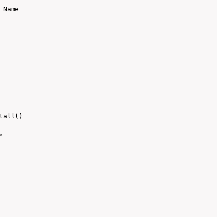
 Name
tall()
。