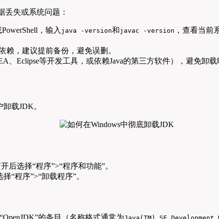
据丢失或系统问题：
werShell，输入
和
，查看当前系
java -version
javac -version
目依赖，建议提前备份，避免误删。
EA、Eclipse等开发工具，或依赖Java的第三方软件），避免
）
户卸载JDK。
开后选择“程序”>“程序和功能”。
择“程序”>“卸载程序”。
it”或“OpenJDK”的条目（名称格式通常为
Java(TM) SE Development 