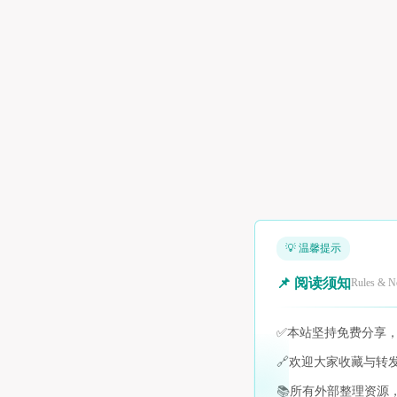
💡 温馨提示
📌 阅读须知
Rules & N
✅
本站坚持免费分享
🔗
欢迎大家收藏与转
📚
所有外部整理资源