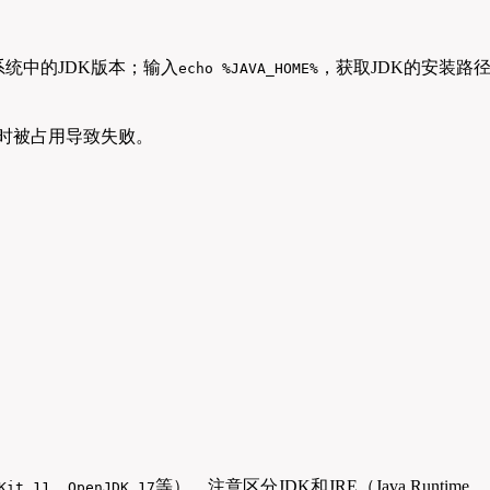
统中的JDK版本；输入
，获取JDK的安装路
echo %JAVA_HOME%
卸载时被占用导致失败。
、
等），注意区分JDK和JRE（Java Runtime
Kit 11
OpenJDK 17