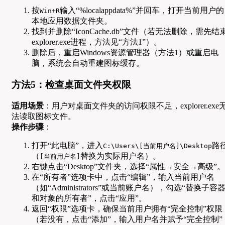
按
输入“%localappdata%”并回车，打开当前用户的
Win+R
本地应用数据文件夹。
找到并删除“IconCache.db”文件（若无法删除，需先结
explorer.exe进程，方法见“方法1”）。
删除后，重启Windows资源管理器（方法1）或重启电
脑，系统会自动重建图标缓存。
方法5：检查桌面文件夹权限
适用场景
：用户对桌面文件夹的访问权限不足，explorer.exe
法读取图标文件。
操作步骤
：
打开“此电脑”，进入
路
C:\Users\[当前用户名]\Desktop
（
替换为实际用户名）。
[当前用户名]
右键点击“Desktop”文件夹，选择“属性→安全→高级”。
在“所有者”选项卡中，点击“编辑”，输入当前用户名
（如“Administrators”或当前账户名），勾选“替换子容
和对象的所有者”，点击“应用”。
返回“权限”选项卡，确保当前用户拥有“完全控制”权限
（若没有，点击“添加”，输入用户名并赋予“完全控制”