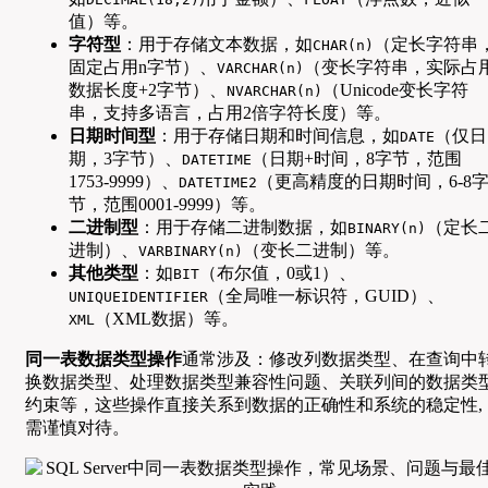
值）等。
字符型
：用于存储文本数据，如
（定长字符串
CHAR(n)
固定占用n字节）、
（变长字符串，实际占
VARCHAR(n)
数据长度+2字节）、
（Unicode变长字符
NVARCHAR(n)
串，支持多语言，占用2倍字符长度）等。
日期时间型
：用于存储日期和时间信息，如
（仅日
DATE
期，3字节）、
（日期+时间，8字节，范围
DATETIME
1753-9999）、
（更高精度的日期时间，6-8
DATETIME2
节，范围0001-9999）等。
二进制型
：用于存储二进制数据，如
（定长
BINARY(n)
进制）、
（变长二进制）等。
VARBINARY(n)
其他类型
：如
（布尔值，0或1）、
BIT
（全局唯一标识符，GUID）、
UNIQUEIDENTIFIER
（XML数据）等。
XML
同一表数据类型操作
通常涉及：修改列数据类型、在查询中
换数据类型、处理数据类型兼容性问题、关联列间的数据类
约束等，这些操作直接关系到数据的正确性和系统的稳定性,
需谨慎对待。