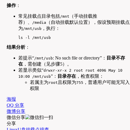
操作
：
常见挂载点目录包括
（手动挂载推
/mnt
荐）、
（自动挂载默认位置），假设预期挂载点
/media
为
，执行：
/mnt/usb
ls -l /mnt/usb
结果分析
：
若提示“
: No such file or directory”：
目录不存
/mnt/usb
在
，需创建（见步骤5）。
若显示类似“
drwxr-xr-x 2 root root 4096 May 10
”：
目录存在
，检查权限：
10:00 /mnt/usb
若属主为
且权限为
，普通用户可能无写入
root
755
权限
海报
QQ 分享
微博分享
微信分享
分享
Linux
U盘
挂载点
排查