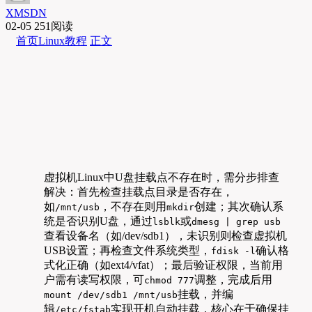
XMSDN
02-05
251阅读
首页
Linux教程
正文
虚拟机Linux中U盘挂载点不存在时，需分步排查
解决：首先检查挂载点目录是否存在，
如
，不存在则用
创建；其次确认系
/mnt/usb
mkdir
统是否识别U盘，通过
或
lsblk
dmesg | grep usb
查看设备名（如/dev/sdb1），未识别则检查虚拟机
USB设置；再检查文件系统类型，
确认格
fdisk -l
式化正确（如ext4/vfat）；最后验证权限，当前用
户需有读写权限，可
调整，完成后用
chmod 777
挂载，并编
mount /dev/sdb1 /mnt/usb
辑
实现开机自动挂载，核心在于确保挂
/etc/fstab