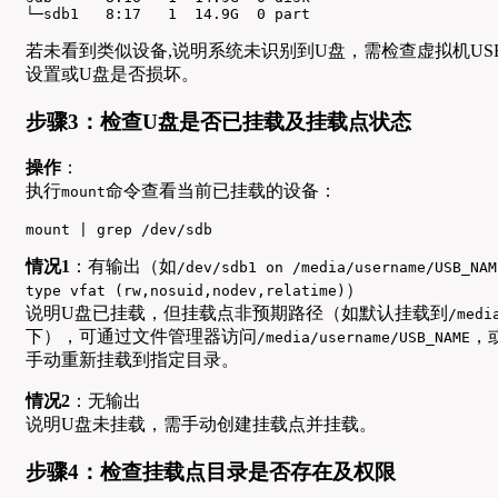
└─sdb1   8:17   1  14.9G  0 part 
若未看到类似设备,说明系统未识别到U盘，需检查虚拟机US
设置或U盘是否损坏。
步骤3：检查U盘是否已挂载及挂载点状态
操作
：
执行
命令查看当前已挂载的设备：
mount
mount | grep /dev/sdb
情况1
：有输出（如
/dev/sdb1 on /media/username/USB_NAM
）
type vfat (rw,nosuid,nodev,relatime)
说明U盘已挂载，但挂载点非预期路径（如默认挂载到
/medi
下），可通过文件管理器访问
，
/media/username/USB_NAME
手动重新挂载到指定目录。
情况2
：无输出
说明U盘未挂载，需手动创建挂载点并挂载。
步骤4：检查挂载点目录是否存在及权限