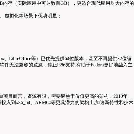
的16TB内存（实际应用中可达数百GB），更适合现代应用对大内存
算、虚拟化等场景下优势明显；
、LibreOffice等）已优先提供64位版本，甚至不再提供32位编
无法兼容的尴尬，停止i386支持,有助于Fedora更好地融入主
a项目而言，资源有限，需要聚焦于价值更高的架构，2010年
量投入到x86_64、ARM64等更具潜力的架构上,加速新特性和技术