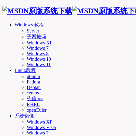
Windows 教程
Server
子网掩码
Windows XP
Windows 7
Windows 8
Windows 10
Windows 11
Linux教程
ubuntu
Fedora
Debian
centos
统信uos
RHEL
openEuler
系统镜像
Windows XP
Windows Vista
Windows 7