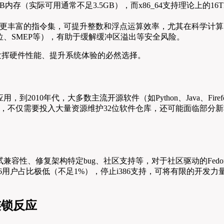
GB内存（实际可用通常不足3.5GB），而x86_64支持理论上
持更丰富的指令集，可提升整数和浮点运算效率，尤其在科学计
位、SMEP等），有助于缓解缓冲区溢出等安全风险。
是发挥硬件性能、提升系统体验的必然选择。
010年代，大多数主流开源软件（如Python、Java、Firefox
支持，不仅需要投入大量资源维护32位软件仓库，还可能面临部分新软件
容性、修复架构特定bug、社区支持等，对于社区驱动的Fedor
386用户占比极低（不足1%），停止i386支持，可将有限的开发力
连锁反应