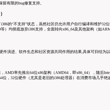
保留有限的bug修复支持。
今）
布，进一步明确了i386的“不支持”状态，虽然社区仍允许用户自行编译和
0等）均彻底放弃i386支持，全面转向x86_64及其他架构（如ARM
向，而是硬件演进、软件生态和社区资源共同作用的结果,具体可归结为
D率先推出64位x86架构（AMD64，即x86_64），随后Inte
位，32位硬件（尤其是老旧的i386处理器）在消费市场几乎绝迹，