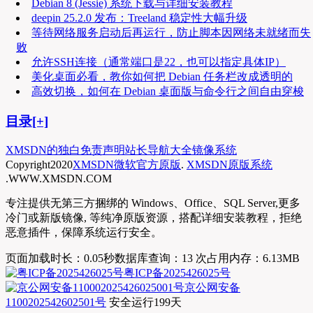
Debian 8 (Jessie) 系统下载与详细安装教程
deepin 25.2.0 发布：Treeland 稳定性大幅升级
等待网络服务启动后再运行，防止脚本因网络未就绪而失
败
允许SSH连接（通常端口是22，也可以指定具体IP）
美化桌面必看，教你如何把 Debian 任务栏改成透明的
高效切换，如何在 Debian 桌面版与命令行之间自由穿梭
目录[+]
XMSDN的独白
免责声明
站长导航大全
镜像系统
Copyright
2020
XMSDN微软官方原版
.
XMSDN原版系统
.WWW.XMSDN.COM
专注提供无第三方捆绑的 Windows、Office、SQL Server,更多
冷门或新版镜像, 等纯净原版资源，搭配详细安装教程，拒绝
恶意插件，保障系统运行安全。
页面加载时长：0.05秒
数据库查询：13 次
占用内存：6.13MB
粤ICP备2025426025号
京公网安备
1100202542602501号
安全运行
199
天