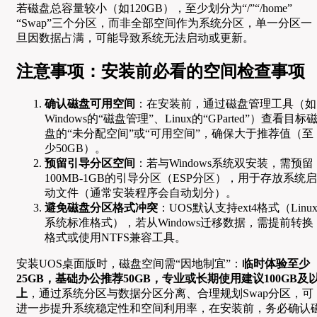
若磁盘总容量较小（如120GB），至少划分为“/”“/home”
“Swap”三个分区，而非全部空间作为系统分区，单一分区一
旦因数据占满，可能导致系统无法启动或更新。
注意事项：安装前必看的空间检查事项
确认磁盘可用空间
：在安装前，通过磁盘管理工具（如
Windows的“磁盘管理”、Linux的“GParted”）查看目标
盘的“未分配空间”或“可用空间”，确保大于推荐值（至
少50GB）。
预留引导分区空间
：若与Windows系统双安装，需预留
100MB-1GB的引导分区（ESP分区），用于存放系统启
动文件（通常安装程序会自动划分）。
避免磁盘分区格式冲突
：UOS默认支持ext4格式（Linu
系统标准格式），若从Windows迁移数据，需提前转换
格式或使用NTFS兼容工具。
安装UOS桌面版时，磁盘空间需“因地制宜”：
临时体验至少
25GB，基础办公推荐50GB，专业或长期使用建议100GB及
上
，通过系统分区与数据分区分离、合理规划Swap分区，可
进一步提升系统稳定性和空间利用率，在安装前，务必确认