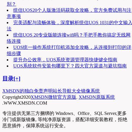
别？
统信UOS20个人版激活码获取全攻略，官方免费试用与注
意事项
完美适配与流畅体验，深度解析统信UOS 1031的中文输
法
统信UOS 20专业版能连接wifi吗？手把手教你搞定无线网
络连接
UOS统一操作系统打印机添加全攻略，从连接到打印的详
细步骤
提升办公效率，UOS系统资源管理器快捷键全指南
UOS系统软件安装包哪里下？四大官方渠道与避坑指南
目录[+]
XMSDN的独白
免责声明
站长导航大全
镜像系统
Copyright
2020
XMSDN微软官方原版
.
XMSDN原版系统
.WWW.XMSDN.COM
专注提供无第三方捆绑的 Windows、Office、SQL Server,更多
冷门或新版镜像, 等纯净原版资源，搭配详细安装教程，拒绝
恶意插件，保障系统运行安全。