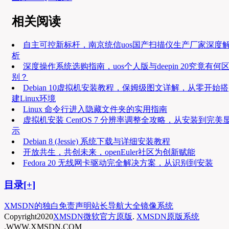
相关阅读
自主可控新标杆，南京统信uos国产扫描仪生产厂家深度
析
深度操作系统选购指南，uos个人版与deepin 20究竟有何
别？
Debian 10虚拟机安装教程，保姆级图文详解，从零开始搭
建Linux环境
Linux 命令行进入隐藏文件夹的实用指南
虚拟机安装 CentOS 7 分辨率调整全攻略，从安装到完美
示
Debian 8 (Jessie) 系统下载与详细安装教程
开放共生，共创未来，openEuler社区为创新赋能
Fedora 20 无线网卡驱动完全解决方案，从识别到安装
目录[+]
XMSDN的独白
免责声明
站长导航大全
镜像系统
Copyright
2020
XMSDN微软官方原版
.
XMSDN原版系统
.WWW.XMSDN.COM