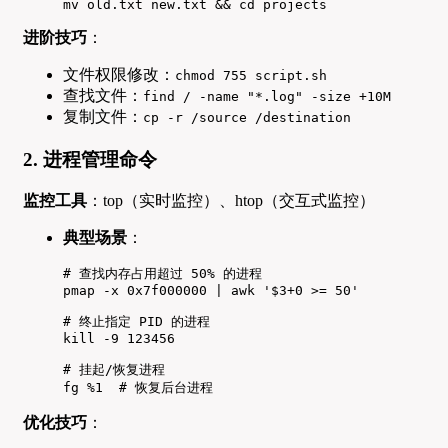
mv old.txt new.txt && cd projects
进阶技巧
：
文件权限修改：
chmod 755 script.sh
查找文件：
find / -name "*.log" -size +10M
复制文件：
cp -r /source /destination
2. 进程管理命令
监控工具
：top（实时监控）、htop（交互式监控）
典型场景
：
# 查找内存占用超过 50% 的进程

pmap -x 0x7f000000 | awk '$3+0 >= 50'

# 终止指定 PID 的进程

kill -9 123456

# 挂起/恢复进程

fg %1  # 恢复后台进程
优化技巧
：