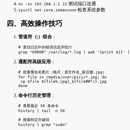
测试端口连通
nc -zv 192.168.1.1 22
检查系统参数
sysctl net.core.somaxconn
四、高效操作技巧
管道符（|）组合
：
# 查找日志中的错误信息并统计

grep "ERROR" /var/log/*.log | awk '{print $1}' |
通配符高级应用
：
# 批量重命名图片（格式：原文件名_新后缀.jpg）

for file in /media/user/pics/*.jpg; do

 cp $file ${file%.jpg}_${file##*/}.jpg

done
命令行历史管理
：
# 查看最近 50 条命令

history | tail -n 50

# 搜索特定关键词

history | grep "sudo"