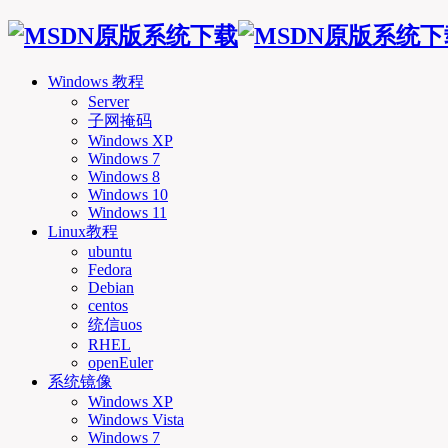
Windows 教程
Server
子网掩码
Windows XP
Windows 7
Windows 8
Windows 10
Windows 11
Linux教程
ubuntu
Fedora
Debian
centos
统信uos
RHEL
openEuler
系统镜像
Windows XP
Windows Vista
Windows 7