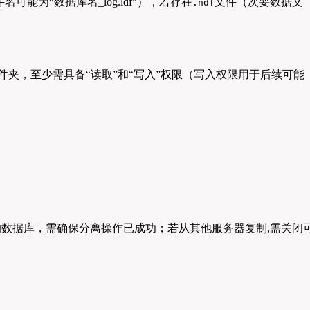
名可能为“数据库名_log.ldf”），若存在
文件（次要数据文
.ndf
文件所在的文件夹，至少需具备“读取”和“写入”权限（写入权限用于后续可能
离的数据库，需确保分离操作已成功；若从其他服务器复制,需关闭