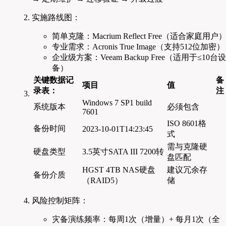
实施路线图：
简单克隆：Macrium Reflect Free（适合家庭用户
专业需求：Acronis True Image（支持512位加密）
企业级方案：Veeam Backup Free（适用于≤10台设
备）
关键数据记
备
项目
值
录表：
注
Windows 7 SP1 build
系统版本
必须包含
7601
ISO 8601格
备份时间
2023-10-01T14:23:45
式
需与克隆硬
硬盘类型
3.5英寸SATA III 7200转
盘匹配
HGST 4TB NAS硬盘
建议冗余存
备份介质
（RAID5）
储
风险控制矩阵：
灾备演练频率：每周1次（增量）+ 每月1次（全