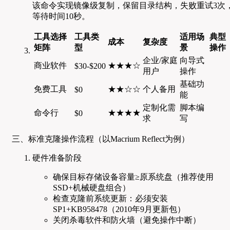
该命令实现镜像级复制，保留目录结构，失败重试3次
等待时间10秒。
工具选择
工具类
适用场
典型
成本
复杂度
矩阵
型
景
操作
企业/家庭
向导式
商业软件
★★★☆
$30-$200
用户
操作
基础功
免费工具
★★☆☆
个人备用
$0
能
定制化需
脚本编
命令行
★★★★
$0
求
写
三、标准克隆操作流程（以Macrium Reflect为例）
硬件准备阶段
确保目标存储设备容量≥原系统盘（推荐使用
SSD+机械硬盘组合）
检查克隆前系统更新：必须安装
SP1+KB958478（2010年9月更新包）
关闭杀毒软件和防火墙（避免操作中断）