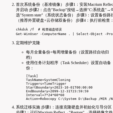
首次系统备份（基准镜像） 步骤1：安装Macrium Reflec
并启动 步骤2：点击"Backup"按钮→选择"C:系统盘"→
选"System state"（系统状态备份） 步骤3：设置备份路
（推荐外置硬盘+云存储双备份） 步骤4：执行前检查
chkdsk /f  # 检查磁盘错误

Get-WinUser -ComputerName . | Select-Object -
定期维护克隆
每月全量备份+每周增量备份（设置路径自动归
档）
使用任务计划程序（Task Scheduler）设置自动备
份：
[Task]

TaskName=SystemCloning

Triggers=TimeTrigger

StartBoundary=2023-10-01T00:00:00

EndBoundary=2099-12-31T23:59:59

Interval=7*24*60*60

Action=Robocopy C:\System D:\Backup /MIR /N
系统迁移实施 步骤1：连接克隆硬盘并初始化引导分区
步骤2：运行Macrium Reflect→"Restore"→选择镜像文件