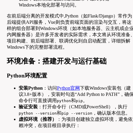
Windows本地化部署与访问。
在前后端分离的开发模式中,Python（如Flask/Django）常作为
后端提供API服务，Vue则负责前端页面的渲染与交互，将这
样的组合部署到Windows环境（如本地服务器、云主机或企
内网服务器）是许多开发者的实际需求，本文将从环境准备
项目构建、前后端部署、联调优化到自启动配置，详细拆解
Windows下的完整部署流程。
环境准备：搭建开发与运行基础
Python环境配置
安装Python
：访问
Python官网
下载Windows安装包（建
议3.8+版本），安装时勾选“Add Python to PATH”，确
命令行可直接调用
和
。
python
pip
验证安装
：打开命令行（CMD或PowerShell），执行
和
，确认版本信息。
python --version
pip --version
虚拟环境（推荐）
：为项目创建独立虚拟环境，避免依
赖冲突，在项目根目录执行：