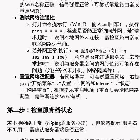
的WiFi名称正确，信号强度正常（可尝试靠近路由器或
重启WiFi）。
测试网络连通性
：
打开命令提示符（Win+R，输入
回车），执行
cmd
，检查是否能正常访问外网，若“请
ping 8.8.8.8
求超时”，说明本地网络未连接，需检查路由器或
联系网络运营商。
若外网正常,执行
（如
ping 服务器IP地址
ping
），检查是否能连通服务器，若“
192.168.1.100
求超时”，说明与服务器之间的网络链路可能存在
问题（如服务器未开机、网络隔离等）。
重置网络适配器
：若网络异常，可尝试重置网络：右键
点击“开始菜单”→“设置”→“网络和Internet”→“状态”
→“网络重置”，根据提示重启电脑（重置后会清除网络
配置，需重新连接WiFi/有线）。
第二步：检查服务器状态
若本地网络正常（能ping通服务器IP），但依然提示“服务器
不可用”，需确认服务器端是否正常。