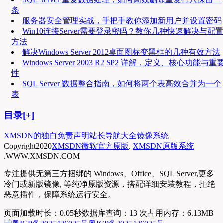
条
服务器安全管理实战，手把手教你添加新用户并设置密码
Win10连接Server需要登录密码？教你几种快速解决与配置
方法
解决Windows Server 2012桌面图标变黑框的几种有效方法
Windows Server 2003 R2 SP2 详解，定义、核心功能与重
性
SQL Server 数据整合指南，如何将两个表高效合并为一个
表
目录[+]
XMSDN的独白
免责声明
站长导航大全
镜像系统
Copyright
2020
XMSDN微软官方原版
.
XMSDN原版系统
.WWW.XMSDN.COM
专注提供无第三方捆绑的 Windows、Office、SQL Server,更多
冷门或新版镜像, 等纯净原版资源，搭配详细安装教程，拒绝
恶意插件，保障系统运行安全。
页面加载时长：0.05秒
数据库查询：13 次
占用内存：6.13MB