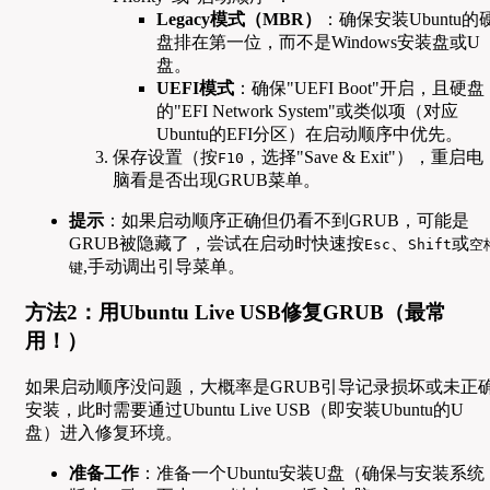
Legacy模式（MBR）
：确保安装Ubuntu的
盘排在第一位，而不是Windows安装盘或U
盘。
UEFI模式
：确保"UEFI Boot"开启，且硬盘
的"EFI Network System"或类似项（对应
Ubuntu的EFI分区）在启动顺序中优先。
保存设置（按
，选择"Save & Exit"），重启电
F10
脑看是否出现GRUB菜单。
提示
：如果启动顺序正确但仍看不到GRUB，可能是
GRUB被隐藏了，尝试在启动时快速按
、
或
Esc
Shift
空
,手动调出引导菜单。
键
方法2：用Ubuntu Live USB修复GRUB（最常
用！）
如果启动顺序没问题，大概率是GRUB引导记录损坏或未正
安装，此时需要通过Ubuntu Live USB（即安装Ubuntu的U
盘）进入修复环境。
准备工作
：准备一个Ubuntu安装U盘（确保与安装系统