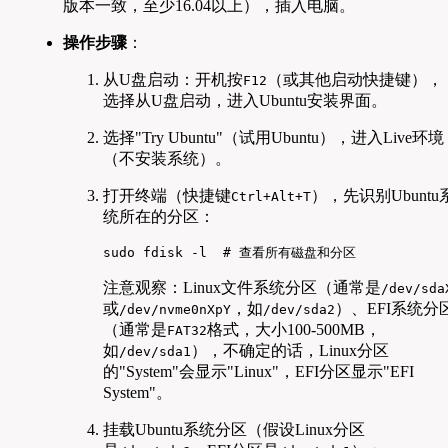
版本一致，至少16.04以上），插入电脑。
操作步骤
：
从U盘启动：开机按
（或其他启动快捷键），
F12
选择从U盘启动，进入Ubuntu安装界面。
选择"Try Ubuntu"（试用Ubuntu），进入Live环境
（不安装系统）。
打开终端（快捷键
），先识别Ubuntu
Ctrl+Alt+T
统所在的分区：
sudo fdisk -l  # 查看所有磁盘和分区
注意观察：Linux文件系统分区（通常是
/dev/sda
或
，如
）、EFI系统分
/dev/nvme0nXpY
/dev/sda2
（通常是
格式，大小100-500MB，
FAT32
如
），不确定的话，Linux分区
/dev/sda1
的"System"会显示"Linux"，EFI分区显示"EFI
System"。
挂载Ubuntu系统分区（假设Linux分区