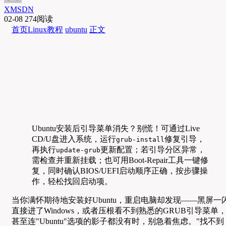
XMSDN
02-08
274阅读
首页
Linux教程
ubuntu
正文
Ubuntu安装后引导菜单消失？别慌！可通过Live
CD/U盘进入系统，运行
修复引导，
grub-install
再执行
更新配置；若引导分区异常，
update-grub
需检查并重新挂载；也可用Boot-Repair工具一键修
复，同时确认BIOS/UEFI启动顺序正确，按步骤操
作，轻松找回启动项。
当你满怀期待地安装好Ubuntu，重启电脑却发现——黑屏一
直接进了Windows，或者压根看不到熟悉的GRUB引导菜单
甚至连"Ubuntu"选项的影子都没有时，别急着焦虑。"找不到