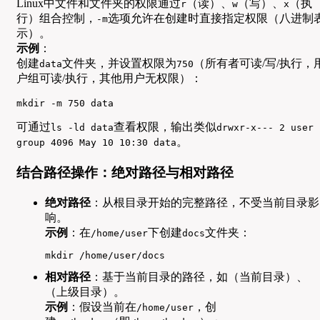
Linux中文件和文件夹的权限通过
（读）、
（写）、
（执
r
w
x
行）组合控制，
选项允许在创建时直接指定权限（八进制
-m
示）。
示例
：
创建
文件夹，并设置权限为
（所有者可读/写/执行，
data
750
户组可读/执行，其他用户无权限）：
mkdir -m 750 data
可通过
查看权限，输出类似
ls -ld data
drwxr-x--- 2 user
。
group 4096 May 10 10:30 data
结合路径操作：绝对路径与相对路径
绝对路径
：从根目录开始的完整路径，不受当前目录影
响。
示例
：在
下创建
文件夹：
/home/user
docs
mkdir /home/user/docs
相对路径
：基于当前目录的路径，如（当前目录）、
（上级目录）。
示例
：假设当前在
，创
/home/user