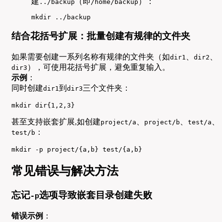
建
（即
）：
../backup
/home/backup
mkdir ../backup
结合花括号扩展：批量创建有规律的文件夹
如果需要创建一系列名称有规律的文件夹（如
、
、
dir1
dir2
），可使用花括号扩展，避免重复输入。
dir3
示例
：
同时创建
到
三个文件夹：
dir1
dir3
mkdir dir{1,2,3}
甚至支持嵌套扩展,如创建
、
、
、
project/a
project/b
test/a
：
test/b
mkdir -p project/{a,b} test/{a,b}
常见错误与解决方法
忘记
选项导致嵌套目录创建失败
-p
错误示例
：