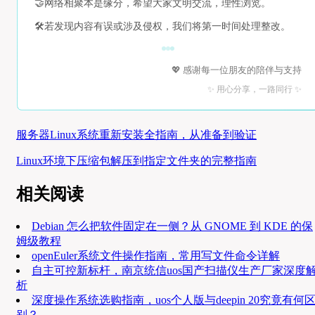
🤝
网络相聚本是缘分，希望大家文明交流，理性浏览。
🛠️
若发现内容有误或涉及侵权，我们将第一时间处理整改。
💖 感谢每一位朋友的陪伴与支持
✨ 用心分享，一路同行 ✨
服务器Linux系统重新安装全指南，从准备到验证
Linux环境下压缩包解压到指定文件夹的完整指南
相关阅读
Debian 怎么把软件固定在一侧？从 GNOME 到 KDE 的保
姆级教程
openEuler系统文件操作指南，常用写文件命令详解
自主可控新标杆，南京统信uos国产扫描仪生产厂家深度
析
深度操作系统选购指南，uos个人版与deepin 20究竟有何
别？