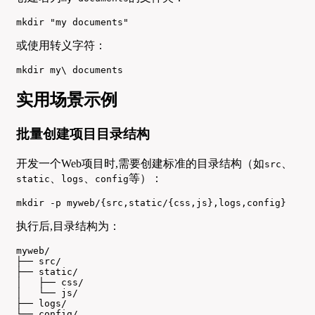
mkdir "my documents"
或使用转义字符：
mkdir my\ documents
实用场景示例
批量创建项目目录结构
开发一个Web项目时,需要创建标准的目录结构（如
、
src
、
、
等）：
static
logs
config
mkdir -p myweb/{src,static/{css,js},logs,config}
执行后,目录结构为：
myweb/

├── src/

├── static/

│   ├── css/

│   └── js/

├── logs/

└── config/