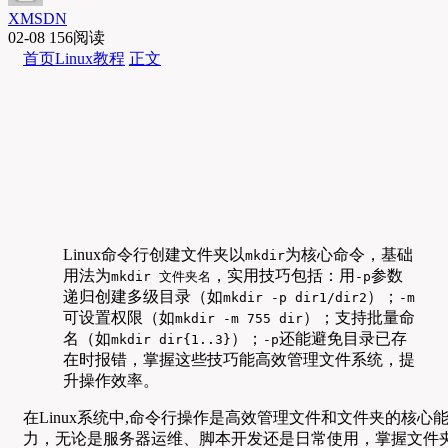
XMSDN
02-08
156阅读
首页
Linux教程
正文
Linux命令行创建文件夹以
为核心命令，基础
mkdir
用法为
，实用技巧包括：用
参数
mkdir 文件夹名
-p
递归创建多级目录（如
）；
mkdir -p dir1/dir2
-m
可设置权限（如
）；支持批量命
mkdir -m 755 dir
名（如
）；
还能避免目录已存
mkdir dir{1..3}
-p
在时报错，掌握这些技巧能高效管理文件系统，提
升操作效率。
在Linux系统中,命令行操作是高效管理文件和文件夹的核心
力，无论是服务器运维、脚本开发还是日常使用，掌握文件