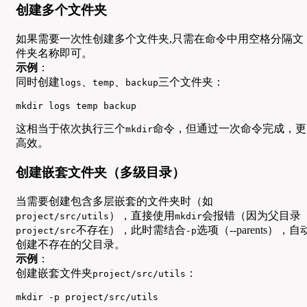
创建多个文件夹
如果需要一次性创建多个文件夹,只需在命令中用空格分隔文
件夹名称即可。
示例
：
同时创建
、
、
三个文件夹：
logs
temp
backup
mkdir logs temp backup
这相当于依次执行三个
命令，但通过一次命令完成，更
mkdir
高效。
创建嵌套文件夹（多级目录）
当需要创建包含多层嵌套的文件夹时（如
），直接使用
会报错（因为父目录
project/src/utils
mkdir
不存在），此时需结合
选项（--parents），自
project/src
-p
创建不存在的父目录。
示例
：
创建嵌套文件夹
：
project/src/utils
mkdir -p project/src/utils