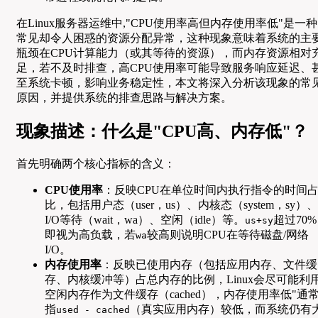
在Linux服务器运维中,"CPU使用率高但内存使用率低"是一种
常见却令人困惑的资源分配异常，这种现象意味着系统的主
瓶颈在CPU计算能力（或其等待的资源），而内存资源相对
足，若不及时排查，高CPU使用率可能导致服务响应延迟、
至系统卡顿，影响业务稳定性，本文将深入分析该现象的常
原因，并提供系统的排查思路与解决方案。
现象描述：什么是"CPU高、内存低"？
首先明确两个核心指标的含义：
CPU使用率
：反映CPU在单位时间内执行指令的时间
比，包括用户态（user，us）、内核态（system，sy）、
I/O等待（wait，wa）、空闲（idle）等。
超过70%
us+sy
即视为高负载，若
较高则说明CPU在等待磁盘/网络
wa
I/O。
内存使用率
：反映已使用内存（包括应用内存、文件缓
存、内核缓冲等）占总内存的比例，Linux会尽可能利
空闲内存作为文件缓存（cached），内存使用率低"通
指
（真实应用内存）较低，而系统仍有
used - cached