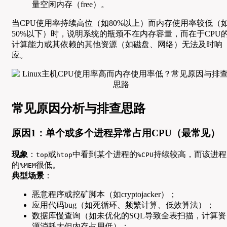
量空闲内存（free）。
当CPU使用率持续高位（如80%以上）而内存使用率较低（
50%以下）时，说明系统的瓶颈不在内存容量，而在于CPU
计算能力或其依赖的其他资源（如磁盘、网络）无法及时响
应。
常见原因分析与排查思路
原因1：单个或多个进程异常占用CPU（最常见）
现象
：
或
中看到某个进程的
持续较高，而该进程
top
htop
%CPU
的
很低。
%MEM
典型场景
：
恶意程序或挖矿脚本（如cryptojacker）；
应用代码bug（如死循环、频繁计算、低效算法）；
数据库慢查询（如未优化的SQL导致全表扫描，计算资
源消耗大但内存占用低）；