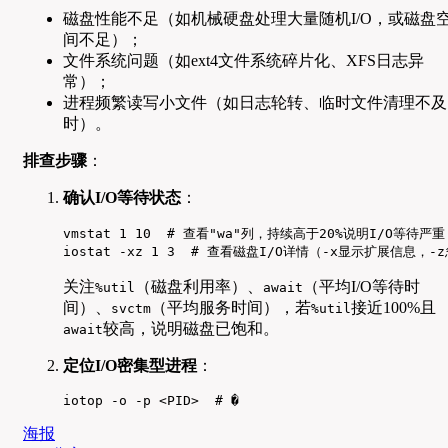
磁盘性能不足（如机械硬盘处理大量随机I/O，或磁盘
间不足）；
文件系统问题（如ext4文件系统碎片化、XFS日志异
常）；
进程频繁读写小文件（如日志轮转、临时文件清理不及
时）。
排查步骤
：
确认I/O等待状态
：
vmstat 1 10  # 查看"wa"列，持续高于20%说明I/O等待严重

iostat -xz 1 3  # 查看磁盘I/O详情（-x显示扩展信息，
关注
（磁盘利用率）、
（平均I/O等待时
%util
await
间）、
（平均服务时间），若
接近100%且
svctm
%util
较高，说明磁盘已饱和。
await
定位I/O密集型进程
：
iotop -o -p <PID>  # �
海报