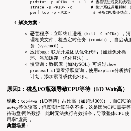
pidstat -p <PID> -t -u 1  # 查看该进程及其
strace -p <PID> -c        # 统计系统调
perf top -p <PID>          # 分析CPU
解决方案
：
恶意程序：立即终止进程（
），清
kill -9 <PID>
理相关文件，检查定时任务（crontab）、自启动
务（systemctl）。
应用bug：联系开发团队优化代码（如避免死循
环、添加缓存、优化算法）。
慢查询：数据库（如MySQL）可通过
show
查看活跃查询，使用
分析执
processlist
explain
计划，添加索引或优化SQL。
原因2：磁盘I/O瓶颈导致CPU等待（I/O Wait高）
现象
：
中
（I/O等待）占比高（如超过30%），而CPU
top
wa
整体较高，但真实计算任务不多，这是因为CPU需要等
us+sy
待磁盘/网络数据，此时无法执行有效指令，导致整体CPU使
用率"虚高"。
典型场景
：