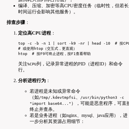
编译、压缩、加密等高CPU密度任务（临时性，但若长
时间运行会影响其他服务）。
排查步骤
：
定位高CPU进程
：
top -c -b -n 1 | sort -k9 -nr | head -10 
# 或使用htop（交互式，更直观）

htop  # 按F9可终止进程，按F1查看帮助
关注
列，记录异常进程的PID（进程ID）和命令
%CPU
行。
分析进程行为
：
若进程是未知或异常命令
（如
、
/tmp/.kdevtmpfsi
/usr/bin/python3 -c
），可能是恶意程序，可直
"import base64..."
终止并查杀。
若是业务进程（如nginx、mysql、java应用），进
一步分析其资源占用细节：