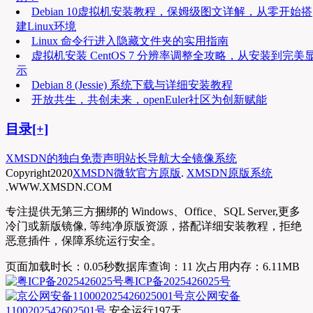
Debian 10虚拟机安装教程，保姆级图文详解，从零开始搭
建Linux环境
Linux 命令行进入隐藏文件夹的实用指南
虚拟机安装 CentOS 7 分辨率调整全攻略，从安装到完美
示
Debian 8 (Jessie) 系统下载与详细安装教程
开放共生，共创未来，openEuler社区为创新赋能
目录[+]
XMSDN的独白
免责声明
站长导航大全
镜像系统
Copyright
2020
XMSDN微软官方原版
.
XMSDN原版系统
.WWW.XMSDN.COM
专注提供无第三方捆绑的 Windows、Office、SQL Server,更多
冷门或新版镜像, 等纯净原版资源，搭配详细安装教程，拒绝
恶意插件，保障系统运行安全。
页面加载时长：0.05秒
数据库查询：11 次
占用内存：6.11MB
粤ICP备2025426025号
京公网安备
1100202542602501号
安全运行
197
天