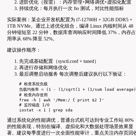
进阶优化（按需）：内存管理+网络调优+虚拟化配置
持续优化：每月执行一次 fio 测试，对比性能指标
实际案例：某企业开发机配置为 i7-12700H + 32GB DDR5 +
1TB NVMe。通过上述优化组合，编译 Linux 内核时间从 48
分钟缩短至 22 分钟，数据库查询响应时间降低 37%，内存占
用率从 68% 降至 52%。
建议操作顺序：
先完成基础配置（sysctl.conf + tuned）
再进行存储和网络优化
最后调整启动服务 每次调整后建议执行以下验证：
# 检查系统负载

负载均衡率 = (1 - (1/sqrt(1 + (1/sum load average))
# 检查内存使用

free -h | awk '/Mem:/ { print $2 }'

# 监控磁盘 I/O

iostat -x 1 | grep sda
通过系统化的性能调优，普通台式机可达到专业工作站 80%
的性能表现，特别在编译、虚拟化和大数据处理场景效果显
著。建议每季度进行一次全面性能审计，重点关注内存页回