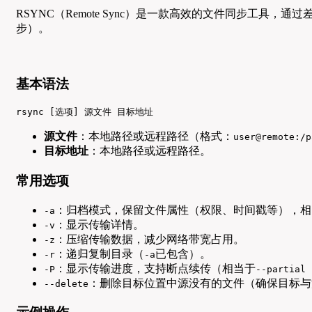
RSYNC（Remote Sync）是一款高效的文件同步
步）。
基本语法
rsync [选项] 源文件 目标地址
源文件
：本地路径或远程路径（格式：
user@remote:/p
目标地址
：本地路径或远程路径。
常用选项
：归档模式，保留文件属性（权限、时间戳等），相
-a
：显示传输详情。
-v
：压缩传输数据，减少网络带宽占用。
-z
：递归复制目录（
已包含）。
-r
-a
：显示传输进度，支持断点续传（相当于
-P
--partial 
：删除目标位置中源没有的文件（确保目标与
--delete