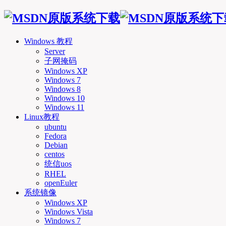
Windows 教程
Server
子网掩码
Windows XP
Windows 7
Windows 8
Windows 10
Windows 11
Linux教程
ubuntu
Fedora
Debian
centos
统信uos
RHEL
openEuler
系统镜像
Windows XP
Windows Vista
Windows 7