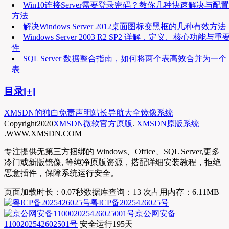
Win10连接Server需要登录密码？教你几种快速解决与配置
方法
解决Windows Server 2012桌面图标变黑框的几种有效方法
Windows Server 2003 R2 SP2 详解，定义、核心功能与重
性
SQL Server 数据整合指南，如何将两个表高效合并为一个
表
目录[+]
XMSDN的独白
免责声明
站长导航大全
镜像系统
Copyright
2020
XMSDN微软官方原版
.
XMSDN原版系统
.WWW.XMSDN.COM
专注提供无第三方捆绑的 Windows、Office、SQL Server,更多
冷门或新版镜像, 等纯净原版资源，搭配详细安装教程，拒绝
恶意插件，保障系统运行安全。
页面加载时长：0.07秒
数据库查询：13 次
占用内存：6.11MB
粤ICP备2025426025号
京公网安备
1100202542602501号
安全运行
195
天