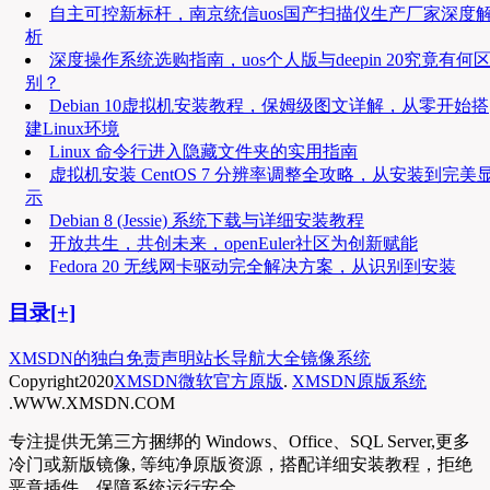
自主可控新标杆，南京统信uos国产扫描仪生产厂家深度
析
深度操作系统选购指南，uos个人版与deepin 20究竟有何
别？
Debian 10虚拟机安装教程，保姆级图文详解，从零开始搭
建Linux环境
Linux 命令行进入隐藏文件夹的实用指南
虚拟机安装 CentOS 7 分辨率调整全攻略，从安装到完美
示
Debian 8 (Jessie) 系统下载与详细安装教程
开放共生，共创未来，openEuler社区为创新赋能
Fedora 20 无线网卡驱动完全解决方案，从识别到安装
目录[+]
XMSDN的独白
免责声明
站长导航大全
镜像系统
Copyright
2020
XMSDN微软官方原版
.
XMSDN原版系统
.WWW.XMSDN.COM
专注提供无第三方捆绑的 Windows、Office、SQL Server,更多
冷门或新版镜像, 等纯净原版资源，搭配详细安装教程，拒绝
恶意插件，保障系统运行安全。