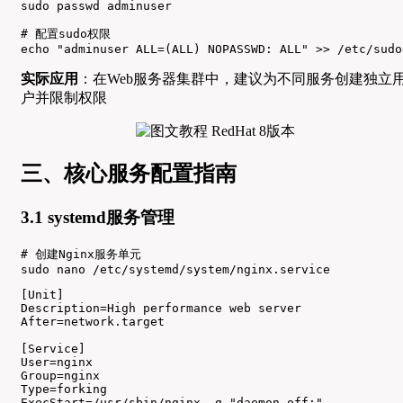
sudo passwd adminuser

# 配置sudo权限

echo "adminuser ALL=(ALL) NOPASSWD: ALL" >> /etc/sudo
实际应用
：在Web服务器集群中，建议为不同服务创建独立
户并限制权限
三、核心服务配置指南
3.1 systemd服务管理
# 创建Nginx服务单元

sudo nano /etc/systemd/system/nginx.service
[Unit]

Description=High performance web server

After=network.target

[Service]

User=nginx

Group=nginx

Type=forking

ExecStart=/usr/sbin/nginx -g "daemon off;"
