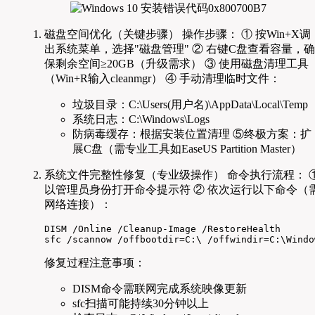
磁盘空间优化（关键步骤） 操作步骤： ① 按Win+X调
出系统菜单，选择"磁盘管理" ② 右键C盘查看容量，确
保剩余空间≥20GB（升级需求） ③ 使用磁盘清理工具
（Win+R输入cleanmgr） ④ 手动清理临时文件：
垃圾目录：C:\Users(用户名)\AppData\Local\Temp
系统日志：C:\Windows\Logs
防病毒缓存：根据安装位置清理 ⑤终极方案：扩
展C盘（需专业工具如EaseUS Partition Master）
系统文件完整性修复（专业级操作） 命令执行流程： 
以管理员身份打开命令提示符 ② 依次运行以下命令（
网络连接）：
DISM /Online /Cleanup-Image /RestoreHealth

sfc /scannow /offbootdir=C:\ /offwindir=C:\Windo
修复过程注意事项：
DISM命令需联网完成系统映像更新
sfc扫描可能持续30分钟以上