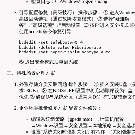
检查日志：C:\Windows\Logs\dism.log
引导配置修复（高级技巧） 操作步骤： ① 进入Window
高级启动选项（通过故障恢复模式） ② 选择"疑难解
答"→"高级选项"→"启动设置" ③ 按F4进入安全模式 ④
使用bcdedit命令修复引导：
bcdedit /set safeboot选项=有

bcdedit /delete value Hiberiberate

bcdedit /set hypervisorlaunchtype auto
⑤ 退出安全模式后重启系统
三、特殊场景处理方案
外置存储介质安装问题 操作步骤： ① 插入安装U盘（
求≥8GB） ② 在BIOS/UEFI设置中将启动顺序设为U盘
优先 ③ 确保U盘系统分区（通常为D:\）有完整镜像文
企业环境批量修复方案 配置文件修改：
编辑系统组策略（gpedit.msc）→计算机配置
→Windows设置→安全设置→本地策略→安全选
设置"系统关闭时强制关闭所有程序"（关闭强制