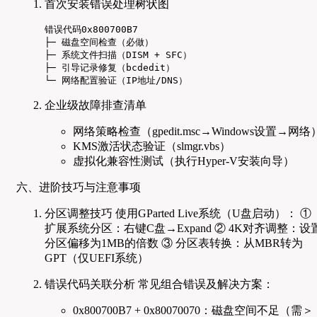
首次安装错误处理树状图
错误代码0x800700B7

├─ 磁盘空间检查（必做）

├─ 系统文件扫描（DISM + SFC）

├─ 引导记录修复（bcdedit）

└─ 网络配置验证（IP地址/DNS）
企业级故障排查清单
网络策略检查（gpedit.msc→Windows设置→网络
KMS激活状态验证（slmgr.vbs）
虚拟化兼容性测试（执行Hyper-V安装向导）
六、进阶技巧与注意事项
分区调整技巧 使用GParted Live系统（U盘启动）： ①
扩展系统分区：右键C盘→Expand ② 4K对齐调整：设
分区偏移为1MB的倍数 ③ 分区表转换：从MBR转为
GPT（仅UEFI系统）
错误代码关联分析 常见组合错误及解决方案：
0x800700B7 + 0x80070070：磁盘空间不足（需＞