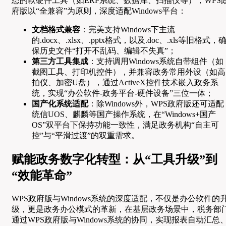
态的软硬件工具（如ERP系统、数据库、扫描仪等），WPS
府版以“全兼容”为原则，深度适配Windows平台：
文档格式兼容
：完美支持Windows下主流
的.docx、.xlsx、.pptx格式，以及.doc、.xls等旧格式，
保历史文件“打开不乱码、编辑不失真”；
第三方工具集成
：支持调用Windows系统自带组件（如
截图工具、打印机控件），并兼容政务常用外设（如高
拍仪、加密U盘），通过ActiveX控件技术嵌入政务系
统，实现“办公软件-政务平台-硬件设备”三位一体；
国产化系统适配
：除Windows外，WPS政府版还可适配
统信UOS、麒麟等国产操作系统，在“Windows+国产
OS”双平台下保持功能一致性，满足政务机构“自主可
控”与“平滑过渡”的双重需求。
赋能政务数字化转型：从“工具升级”到
“效能革命”
WPS政府版与Windows系统的深度适配，不仅是办公软件的
级，更是政务办公模式的革新，在基层政务场景中，税务部
通过WPS政府版与Windows系统的协同，实现报表自动汇总