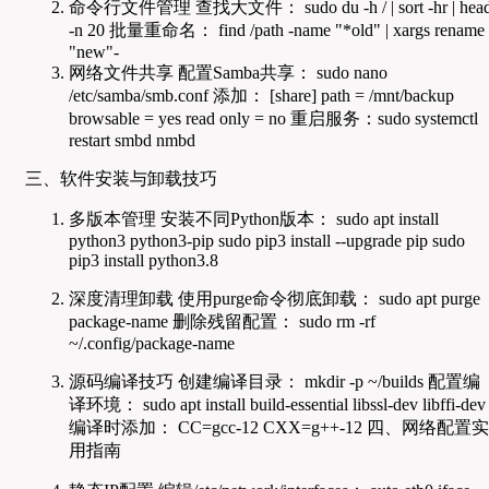
命令行文件管理 查找大文件： sudo du -h / | sort -hr | hea
-n 20 批量重命名： find /path -name "*old" | xargs rename
"new"-
网络文件共享 配置Samba共享： sudo nano
/etc/samba/smb.conf 添加： [share] path = /mnt/backup
browsable = yes read only = no 重启服务：sudo systemctl
restart smbd nmbd
三、软件安装与卸载技巧
多版本管理 安装不同Python版本： sudo apt install
python3 python3-pip sudo pip3 install --upgrade pip sudo
pip3 install python3.8
深度清理卸载 使用purge命令彻底卸载： sudo apt purge
package-name 删除残留配置： sudo rm -rf
~/.config/package-name
源码编译技巧 创建编译目录： mkdir -p ~/builds 配置编
译环境： sudo apt install build-essential libssl-dev libffi-dev
编译时添加： CC=gcc-12 CXX=g++-12 四、网络配置实
用指南