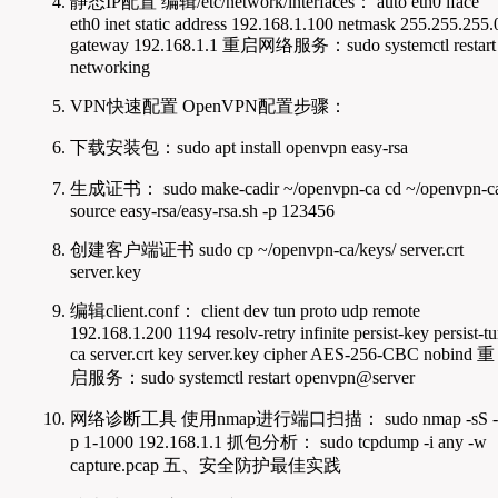
静态IP配置 编辑/etc/network/interfaces： auto eth0 iface
eth0 inet static address 192.168.1.100 netmask 255.255.255.
gateway 192.168.1.1 重启网络服务：sudo systemctl restart
networking
VPN快速配置 OpenVPN配置步骤：
下载安装包：sudo apt install openvpn easy-rsa
生成证书： sudo make-cadir ~/openvpn-ca cd ~/openvpn-c
source easy-rsa/easy-rsa.sh -p 123456
创建客户端证书 sudo cp ~/openvpn-ca/keys/ server.crt
server.key
编辑client.conf： client dev tun proto udp remote
192.168.1.200 1194 resolv-retry infinite persist-key persist-t
ca server.crt key server.key cipher AES-256-CBC nobind 重
启服务：sudo systemctl restart openvpn@server
网络诊断工具 使用nmap进行端口扫描： sudo nmap -sS -
p 1-1000 192.168.1.1 抓包分析： sudo tcpdump -i any -w
capture.pcap 五、安全防护最佳实践