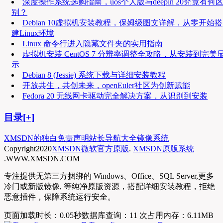
深度操作系统选购指南，uos个人版与deepin 20究竟有何
别？
Debian 10虚拟机安装教程，保姆级图文详解，从零开始搭
建Linux环境
Linux 命令行进入隐藏文件夹的实用指南
虚拟机安装 CentOS 7 分辨率调整全攻略，从安装到完美
示
Debian 8 (Jessie) 系统下载与详细安装教程
开放共生，共创未来，openEuler社区为创新赋能
Fedora 20 无线网卡驱动完全解决方案，从识别到安装
目录[+]
XMSDN的独白
免责声明
站长导航大全
镜像系统
Copyright
2020
XMSDN微软官方原版
.
XMSDN原版系统
.WWW.XMSDN.COM
专注提供无第三方捆绑的 Windows、Office、SQL Server,更多
冷门或新版镜像, 等纯净原版资源，搭配详细安装教程，拒绝
恶意插件，保障系统运行安全。
页面加载时长：0.05秒
数据库查询：11 次
占用内存：6.11MB