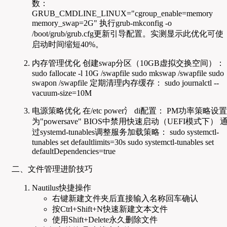
数：
GRUB_CMDLINE_LINUX="cgroup_enable=memory
memory_swap=2G" 执行grub-mkconfig -o
/boot/grub/grub.cfg更新引导配置。实测显示此优化可使
启动时间缩短40%。
内存管理优化 创建swap分区（10GB虚拟交换空间）：
sudo fallocate -l 10G /swapfile sudo mkswap /swapfile sudo
swapon /swapfile 定期清理内存缓存： sudo journalctl --
vacuum-size=10M
电源策略优化 在/etc power氵 di配置： PM功率策略设置
为"powersave" BIOS中禁用快速启动（UEFI模式下） 
过systemd-tunables调整服务加载策略： sudo systemctl-
tunables set defaultlimits=30s sudo systemctl-tunables set
defaultDependencies=true
二、文件管理进阶技巧
Nautilus快捷操作
右键新建文件夹后直接输入名称回车确认
按Ctrl+Shift+N快速新建文本文件
使用Shift+Delete永久删除文件