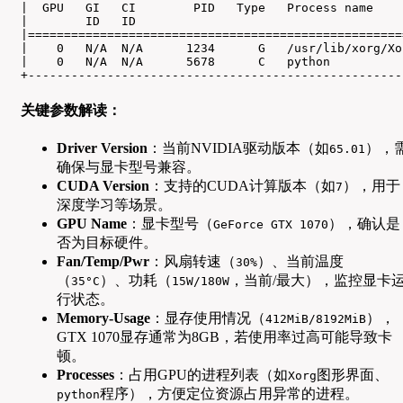
|  GPU   GI   CI        PID   Type   Process name    
|        ID   ID                                     
|====================================================
|    0   N/A  N/A      1234      G   /usr/lib/xorg/Xo
|    0   N/A  N/A      5678      C   python          
+----------------------------------------------------
关键参数解读：
Driver Version
：当前NVIDIA驱动版本（如
），
65.01
确保与显卡型号兼容。
CUDA Version
：支持的CUDA计算版本（如
），用于
7
深度学习等场景。
GPU Name
：显卡型号（
），确认是
GeForce GTX 1070
否为目标硬件。
Fan/Temp/Pwr
：风扇转速（
）、当前温度
30%
（
）、功耗（
，当前/最大），监控显卡
35°C
15W/180W
行状态。
Memory-Usage
：显存使用情况（
），
412MiB/8192MiB
GTX 1070显存通常为8GB，若使用率过高可能导致卡
顿。
Processes
：占用GPU的进程列表（如
图形界面、
Xorg
程序），方便定位资源占用异常的进程。
python