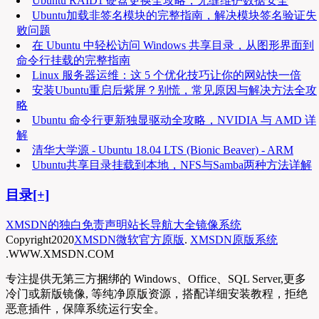
Ubuntu RAID1 硬盘更换全攻略，无缝维护数据安全
Ubuntu加载非签名模块的完整指南，解决模块签名验证失
败问题
在 Ubuntu 中轻松访问 Windows 共享目录，从图形界面到
命令行挂载的完整指南
Linux 服务器运维：这 5 个优化技巧让你的网站快一倍
安装Ubuntu重启后紫屏？别慌，常见原因与解决方法全攻
略
Ubuntu 命令行更新独显驱动全攻略，NVIDIA 与 AMD 详
解
清华大学源 - Ubuntu 18.04 LTS (Bionic Beaver) - ARM
Ubuntu共享目录挂载到本地，NFS与Samba两种方法详解
目录[+]
XMSDN的独白
免责声明
站长导航大全
镜像系统
Copyright
2020
XMSDN微软官方原版
.
XMSDN原版系统
.WWW.XMSDN.COM
专注提供无第三方捆绑的 Windows、Office、SQL Server,更多
冷门或新版镜像, 等纯净原版资源，搭配详细安装教程，拒绝
恶意插件，保障系统运行安全。