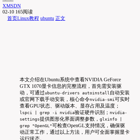
XMSDN
02-10
165阅读
首页
Linux教程
ubuntu
正文
本文介绍在Ubuntu系统中查看NVIDIA GeForce
GTX 1070显卡信息的完整流程，首先需安装驱
动，可通过
自动安装
ubuntu-drivers autoinstall
或官网下载手动安装，核心命令
可实时
nvidia-smi
查看GPU状态、驱动版本、显存占用及温度；
验证硬件识别；
lspci | grep -i nvidia
nvidia-
提供图形化界面调整参数，
settings
glxinfo |
可检查OpenGL支持情况，确保驱
grep "OpenGL"
动正常工作，通过以上方法，用户可全面掌握显卡
运行状态。