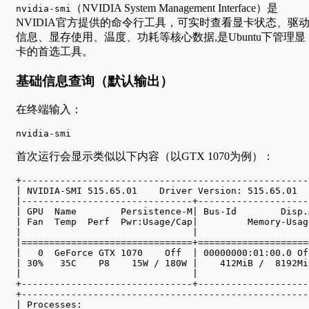
（NVIDIA System Management Interface）是
nvidia-smi
NVIDIA官方提供的命令行工具，可实时查看显卡状态、驱
信息、显存使用、温度、功耗等核心数据,是Ubuntu下管理显
卡的首选工具。
基础信息查询（默认输出）
在终端输入：
nvidia-smi
首次运行会显示类似以下内容（以GTX 1070为例）：
+----------------------------------------------------
| NVIDIA-SMI 515.65.01    Driver Version: 515.65.01  
|-------------------------------+--------------------
| GPU  Name        Persistence-M| Bus-Id        Disp.
| Fan  Temp  Perf  Pwr:Usage/Cap|         Memory-Usag
|                               |                    
|===============================+====================
|   0  GeForce GTX 1070    Off  | 00000000:01:00.0 Of
| 30%   35C    P8    15W / 180W |    412MiB /  8192Mi
|                               |                    
+-------------------------------+--------------------
+----------------------------------------------------
| Processes:                                         