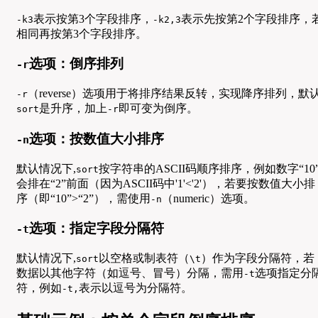
表示按第3个字段排序，
表示先按第2个字段排序，
-k3
-k2,3
相同再按第3个字段排序。
选项：倒序排列
-r
（reverse）选项用于将排序结果反转，实现降序排列，默
-r
是升序，加上
即可变为倒序。
sort
-r
选项：按数值大小排序
-n
默认情况下,
按字符串的ASCII码顺序排序，例如数字“10
sort
会排在“2”前面（因为ASCII码中'1'<'2'），若要按数值大小排
序（即“10”>“2”），需使用
（numeric）选项。
-n
选项：指定字段分隔符
-t
默认情况下,
以空格或制表符（
）作为字段分隔符，若
sort
\t
数据以其他字符（如逗号、冒号）分隔，需用
选项指定分
-t
符，例如
表示以逗号为分隔符。
-t,