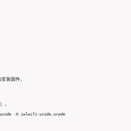
动安装固件。
）。
ucode -O iwlwifi-ucode.ucode