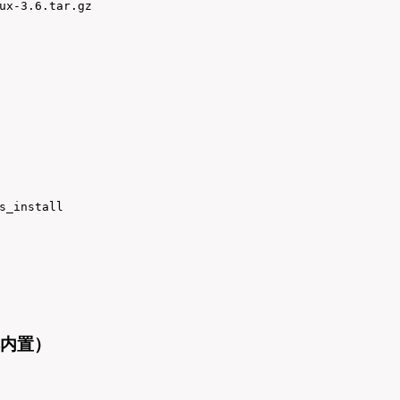
ux-3.6.tar.gz

s_install
本内置）