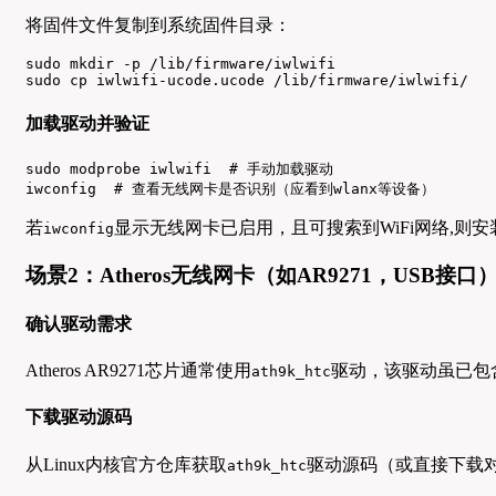
将固件文件复制到系统固件目录：
sudo mkdir -p /lib/firmware/iwlwifi

sudo cp iwlwifi-ucode.ucode /lib/firmware/iwlwifi/
加载驱动并验证
sudo modprobe iwlwifi  # 手动加载驱动

iwconfig  # 查看无线网卡是否识别（应看到wlanx等设备）
若
显示无线网卡已启用，且可搜索到WiFi网络,则
iwconfig
场景2：Atheros无线网卡（如AR9271，USB接口
确认驱动需求
Atheros AR9271芯片通常使用
驱动，该驱动虽已包
ath9k_htc
下载驱动源码
从Linux内核官方仓库获取
驱动源码（或直接下载
ath9k_htc