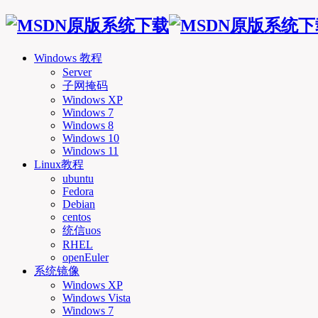
Windows 教程
Server
子网掩码
Windows XP
Windows 7
Windows 8
Windows 10
Windows 11
Linux教程
ubuntu
Fedora
Debian
centos
统信uos
RHEL
openEuler
系统镜像
Windows XP
Windows Vista
Windows 7