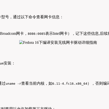
件型号，通过以下命令查看网卡信息：
Broadcom网卡，
表示Intel网卡），记下这些信息,后
8086:0085
安装：
um
通过
查看当前内核，如
），否则编
uname -r
6.11-4.fc16.x86_64
用了，需临时禁用以允许加载第三方驱动：