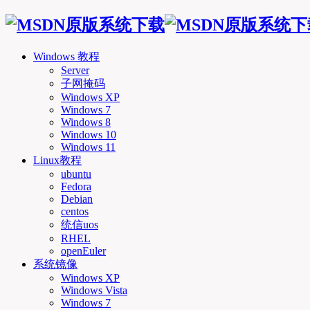
Windows 教程
Server
子网掩码
Windows XP
Windows 7
Windows 8
Windows 10
Windows 11
Linux教程
ubuntu
Fedora
Debian
centos
统信uos
RHEL
openEuler
系统镜像
Windows XP
Windows Vista
Windows 7