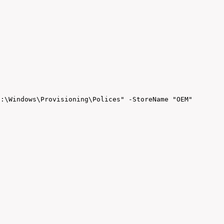
:\Windows\Provisioning\Polices" -StoreName "OEM"