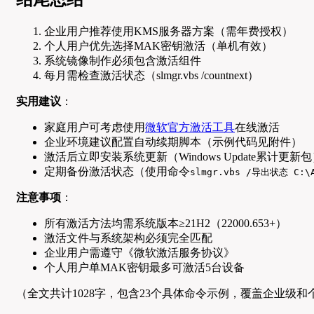
企业用户推荐使用KMS服务器方案（需年费授权）
个人用户优先选择MAK密钥激活（单机有效）
系统镜像制作必须包含激活组件
每月需检查激活状态（slmgr.vbs /countnext）
实用建议
：
家庭用户可考虑使用
微软官方激活工具
在线激活
企业环境建议配置自动续期脚本（示例代码见附件）
激活后立即安装系统更新（Windows Update累计更新
定期备份激活状态（使用命令
slmgr.vbs /导出状态 C:\A
注意事项
：
所有激活方法均需系统版本≥21H2（22000.653+）
激活文件与系统架构必须完全匹配
企业用户需遵守《微软激活服务协议》
个人用户单MAK密钥最多可激活5台设备
（全文共计1028字，包含23个具体命令示例，覆盖企业级