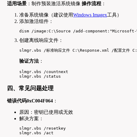
适用场景
：制作预装激活系统镜像
操作流程
：
准备系统镜像（建议使用
Windows Imagex
工具）
添加激活组件：
dism /image:C:\Source /add-component:"Microsoft-
创建离线响应文件：
slmgr.vbs /标准响应文件 C:\Response.xml /配置文件 C:\W
验证方法
：
slmgr.vbs /countnext

slmgr.vbs /status
四、常见问题处理
错误代码0xC004F064
：
原因：密钥已使用或无效
解决方案：
slmgr.vbs /resetkey

slmgr.vbs /act