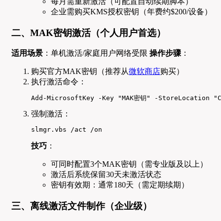
每月需重新激活（可配置自动续期脚本）
企业需购买KMS授权密钥（年费约$200/设备）
二、MAK密钥激活（个人用户首选）
适用场景
：单机激活/家庭用户网络受限
操作步骤
：
购买官方MAK密钥（推荐从
微软商店
购买）
执行激活命令：
Add-MicrosoftKey -Key "MAK密钥" -StoreLocation "C
强制激活：
slmgr.vbs /act /on
技巧
：
可同时配置3个MAK密钥（需专业版及以上）
激活后系统保留30天未激活状态
密钥有效期：通常180天（需定期续期）
三、离线激活文件制作（企业级）