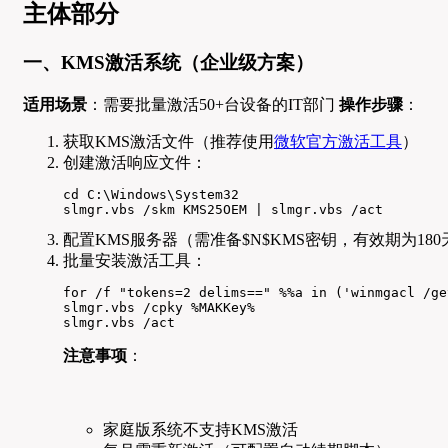
主体部分
一、KMS激活系统（企业级方案）
适用场景
：需要批量激活50+台设备的IT部门
操作步骤
：
获取KMS激活文件（推荐使用
微软官方激活工具
）
创建激活响应文件：
cd C:\Windows\System32

slmgr.vbs /skm KMS25OEM | slmgr.vbs /act
配置KMS服务器（需准备$N$KMS密钥，有效期为180
批量安装激活工具：
for /f "tokens=2 delims==" %%a in ('winmgacl /ge
slmgr.vbs /cpky %MAKKey%

slmgr.vbs /act
注意事项
：
家庭版系统不支持KMS激活