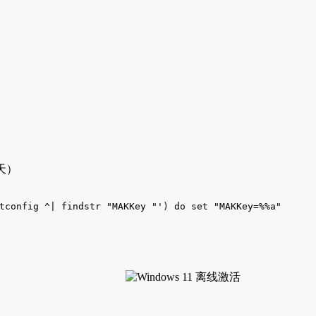
天）
tconfig ^| findstr "MAKKey "') do set "MAKKey=%%a"
