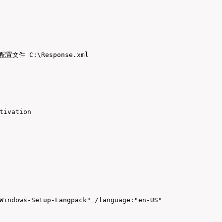
 /配置文件 C:\Response.xml
tivation

Windows-Setup-Langpack" /language:"en-US"