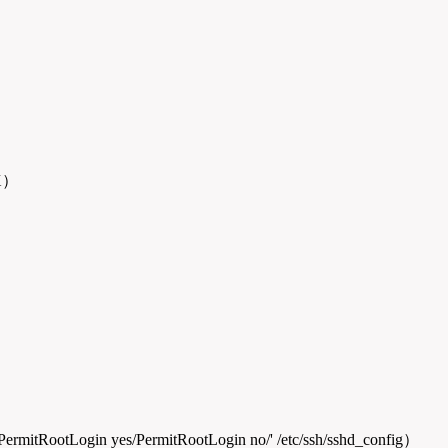
aX）
otLogin yes/PermitRootLogin no/' /etc/ssh/sshd_config）