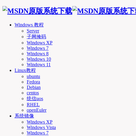
Windows 教程
Server
子网掩码
Windows XP
Windows 7
Windows 8
Windows 10
Windows 11
Linux教程
ubuntu
Fedora
Debian
centos
统信uos
RHEL
openEuler
系统镜像
Windows XP
Windows Vista
Windows 7