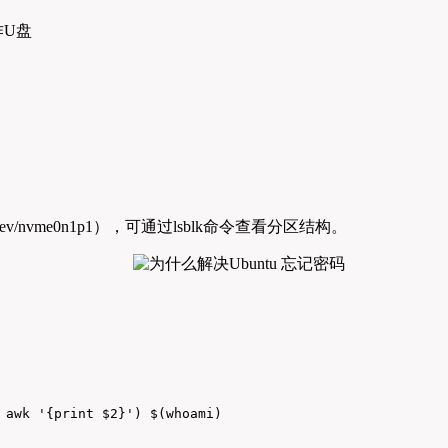
作U盘
v/nvme0n1p1），可通过lsblk命令查看分区结构。
awk '{print $2}') $(whoami)
