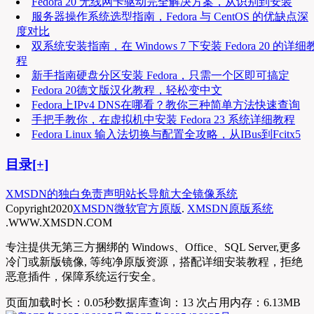
Fedora 20 无线网卡驱动完全解决方案，从识别到安装
服务器操作系统选型指南，Fedora 与 CentOS 的优缺点深
度对比
双系统安装指南，在 Windows 7 下安装 Fedora 20 的详细
程
新手指南硬盘分区安装 Fedora，只需一个区即可搞定
Fedora 20德文版汉化教程，轻松变中文
Fedora上IPv4 DNS在哪看？教你三种简单方法快速查询
手把手教你，在虚拟机中安装 Fedora 23 系统详细教程
Fedora Linux 输入法切换与配置全攻略，从IBus到Fcitx5
目录[+]
XMSDN的独白
免责声明
站长导航大全
镜像系统
Copyright
2020
XMSDN微软官方原版
.
XMSDN原版系统
.WWW.XMSDN.COM
专注提供无第三方捆绑的 Windows、Office、SQL Server,更多
冷门或新版镜像, 等纯净原版资源，搭配详细安装教程，拒绝
恶意插件，保障系统运行安全。
页面加载时长：0.05秒
数据库查询：13 次
占用内存：6.13MB