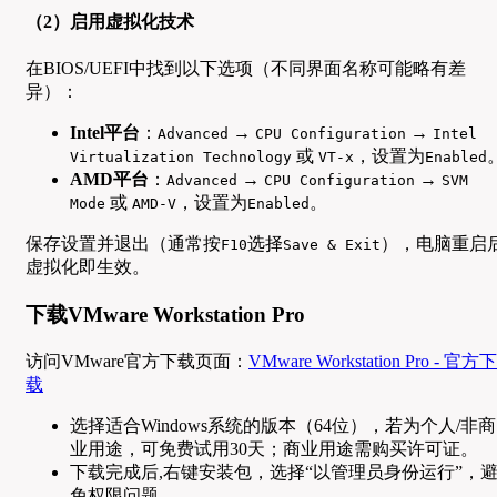
（2）启用虚拟化技术
在BIOS/UEFI中找到以下选项（不同界面名称可能略有差
异）：
Intel平台
：
→
→
Advanced
CPU Configuration
Intel
或
，设置为
Virtualization Technology
VT-x
Enabled
AMD平台
：
→
→
Advanced
CPU Configuration
SVM
或
，设置为
。
Mode
AMD-V
Enabled
保存设置并退出（通常按
选择
），电脑重启
F10
Save & Exit
虚拟化即生效。
下载VMware Workstation Pro
访问VMware官方下载页面：
VMware Workstation Pro - 官方下
载
选择适合Windows系统的版本（64位），若为个人/非商
业用途，可免费试用30天；商业用途需购买许可证。
下载完成后,右键安装包，选择“以管理员身份运行”，
免权限问题。