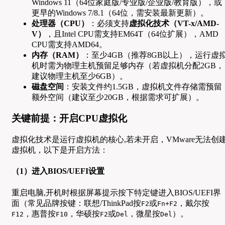
Windows 11（64位家庭版/专业版/企业版/教育版），或
更早的Windows 7/8.1（64位，需安装最新更新）。
处理器（CPU）
：必须支持
虚拟化技术（VT-x/AMD-
V）
，且Intel CPU需支持EM64T（64位扩展），AMD
CPU需支持AMD64。
内存（RAM）
：至少4GB（推荐8GB以上），运行虚
机时需为物理主机预留足够内存（若虚拟机分配2GB，
建议物理主机至少6GB）。
磁盘空间
：安装文件约1.5GB，虚拟机文件存储需预留
额外空间（建议至少20GB，根据需求可扩展）。
关键前提：开启CPU虚拟化
虚拟化技术是运行虚拟机的核心,若未开启，VMware无法创
虚拟机，以下是开启方法：
（1）进入BIOS/UEFI设置
重启电脑,开机时根据屏幕提示按下特定键进入BIOS/UEFI界
面（常见品牌按键：联想/ThinkPad按
或
，戴尔按
F2
Fn+F2
，惠普按
，华硕按
或
，微星按
）。
F12
F10
F2
Del
Del