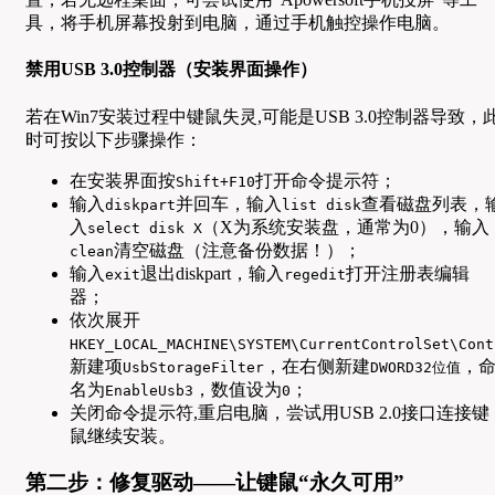
具，将手机屏幕投射到电脑，通过手机触控操作电脑。
禁用USB 3.0控制器（安装界面操作）
若在Win7安装过程中键鼠失灵,可能是USB 3.0控制器导致，
时可按以下步骤操作：
在安装界面按
打开命令提示符；
Shift+F10
输入
并回车，输入
查看磁盘列表，
diskpart
list disk
入
（X为系统安装盘，通常为0），输入
select disk X
清空磁盘（注意备份数据！）；
clean
输入
退出diskpart，输入
打开注册表编辑
exit
regedit
器；
依次展开
HKEY_LOCAL_MACHINE\SYSTEM\CurrentControlSet\Cont
新建项
，在右侧新建
，
UsbStorageFilter
DWORD32位值
名为
，数值设为
；
EnableUsb3
0
关闭命令提示符,重启电脑，尝试用USB 2.0接口连接键
鼠继续安装。
第二步：修复驱动——让键鼠“永久可用”