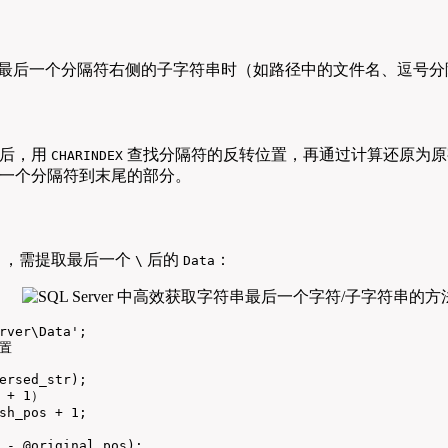
最后一个分隔符右侧的子字符串时（如路径中的文件名、逗号分
后，用
查找分隔符的反转位置，再通过计算还原为原
CHARINDEX
一个分隔符到末尾的部分。
，需提取最后一个
后的
：
'
\
Data
rver\Data';

置

ersed_str);

+ 1）

sh_pos + 1;

 - @original_pos);
