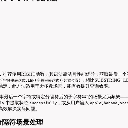
符串，推荐使用RIGHT函数，其语法简洁且性能优异，获取最后一
，相比SUBSTRING
HT(字符串表达式,LEN(字符串表达式)-起始位置)
保结果稳定，此方法适用于大多数场景，能有效提升查询效率。
符串最后一个字符或特定分隔符后的子字符串”的场景尤为频繁—
中提取状态
，或从用户输入
ly
successfully
apple,banana,ora
高效解决实际问题。
分隔符场景处理