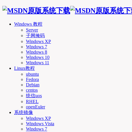
Windows 教程
Server
子网掩码
Windows XP
Windows 7
Windows 8
Windows 10
Windows 11
Linux教程
ubuntu
Fedora
Debian
centos
统信uos
RHEL
openEuler
系统镜像
Windows XP
Windows Vista
Windows 7