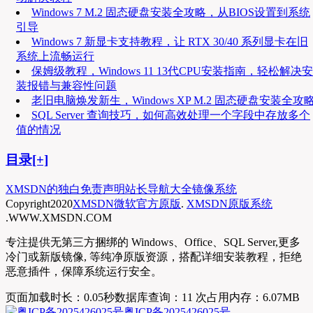
Windows 7 M.2 固态硬盘安装全攻略，从BIOS设置到系统
引导
Windows 7 新显卡支持教程，让 RTX 30/40 系列显卡在旧
系统上流畅运行
保姆级教程，Windows 11 13代CPU安装指南，轻松解决安
装报错与兼容性问题
老旧电脑焕发新生，Windows XP M.2 固态硬盘安装全攻
SQL Server 查询技巧，如何高效处理一个字段中存放多个
值的情况
目录[+]
XMSDN的独白
免责声明
站长导航大全
镜像系统
Copyright
2020
XMSDN微软官方原版
.
XMSDN原版系统
.WWW.XMSDN.COM
专注提供无第三方捆绑的 Windows、Office、SQL Server,更多
冷门或新版镜像, 等纯净原版资源，搭配详细安装教程，拒绝
恶意插件，保障系统运行安全。
页面加载时长：0.05秒
数据库查询：11 次
占用内存：6.07MB
粤ICP备2025426025号