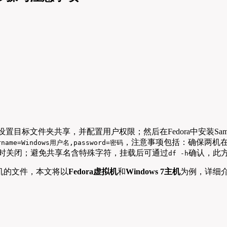
ws 7中设置目标文件夹共享，并配置用户权限；然后在Fedora中安装S
，注意事项包括：确保两机在
rname=Windows用户名,password=密码
必要时临时关闭；避免共享名含特殊字符，挂载后可通过
确认，此
df -h
机的文件，本文将以
Fedora虚拟机
和
Windows 7主机
为例，详细