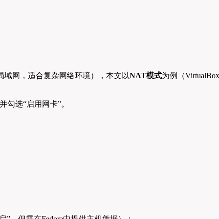
局域网，适合复杂网络环境），本文以
NAT模式
为例（VirtualBo
”，并勾选“启用网卡”。
”，但需在Fedora中提供主机凭据）；