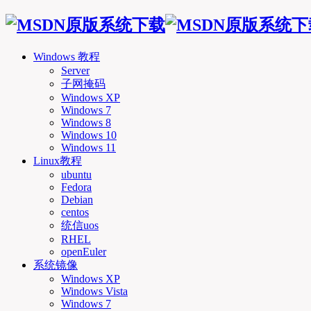
Windows 教程
Server
子网掩码
Windows XP
Windows 7
Windows 8
Windows 10
Windows 11
Linux教程
ubuntu
Fedora
Debian
centos
统信uos
RHEL
openEuler
系统镜像
Windows XP
Windows Vista
Windows 7