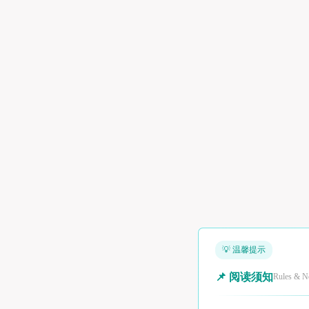
💡 温馨提示
📌 阅读须知
Rules & N