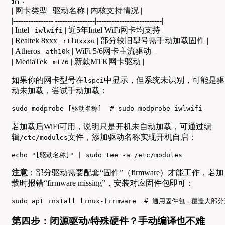
| 网卡类型 | 驱动名称 | 内核支持情况 |
|----------------|----------------|--------------------------|
| Intel |
| 近5年Intel WiFi网卡均支持 |
iwlwifi
| Realtek 8xxx |
| 部分较旧型号需手动加载固件 |
rtl8xxxu
| Atheros |
| WiFi 5/6网卡主流驱动 |
ath10k
| MediaTek |
| 新款MTK网卡驱动 |
mt76
如果你的网卡型号在
中显示，但系统未识别，可能是驱
lspci
动未加载，尝试手动加载：
sudo modprobe [驱动名称]  # sudo modprobe iwlwifi
若加载后WiFi可用，说明只是开机未自动加载，可通过编
辑
文件，添加驱动名称实现开机自启：
/etc/modules
echo "[驱动名称]" | sudo tee -a /etc/modules
注意
：部分驱动需要配套“固件”（firmware）才能工作，若加
载时报错“firmware missing”，安装对应固件包即可：
sudo apt install linux-firmware  # 通用固件包，覆盖大
第四步：闭源驱动/特殊硬件？手动编译也不难