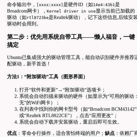
命令输出中，
是硬件ID（如
是
[xxxx:xxxx]
14e4:43b1
Broadcom网卡），
显示当前已加载的
Kernel driver in use
驱动（如
是Realtek驱动），记下这些信息,后续安
rtl8723be
驱动时会用到。
第二步：优先用系统自带工具——懒人福音，一键
搞定
Ubuntu已集成强大的驱动管理工具，能自动识别硬件并推荐
配驱动，新手首选！
方法1：“附加驱动”工具（图形界面）
打开“软件和更新”→“附加驱动”选项卡；
系统会自动扫描未驱动的硬件（如显示为“可用的驱动
无”的WiFi网卡）；
在列表中找到你的网卡型号（如“Broadcom BCM43142”
或“Realtek RTL8822CE”），点击“应用更改”；
系统会自动下载并安装驱动，重启后即可生效。
优点
：零命令行操作，适合害怕终端的用户；
缺点
：依赖厂