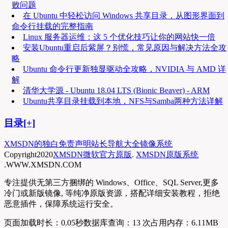
败问题
在 Ubuntu 中轻松访问 Windows 共享目录，从图形界面到
命令行挂载的完整指南
Linux 服务器运维：这 5 个优化技巧让你的网站快一倍
安装Ubuntu重启后紫屏？别慌，常见原因与解决方法全攻
略
Ubuntu 命令行更新独显驱动全攻略，NVIDIA 与 AMD 详
解
清华大学源 - Ubuntu 18.04 LTS (Bionic Beaver) - ARM
Ubuntu共享目录挂载到本地，NFS与Samba两种方法详解
目录[+]
XMSDN的独白
免责声明
站长导航大全
镜像系统
Copyright
2020
XMSDN微软官方原版
.
XMSDN原版系统
.WWW.XMSDN.COM
专注提供无第三方捆绑的 Windows、Office、SQL Server,更多
冷门或新版镜像, 等纯净原版资源，搭配详细安装教程，拒绝
恶意插件，保障系统运行安全。
页面加载时长：0.05秒
数据库查询：13 次
占用内存：6.11MB