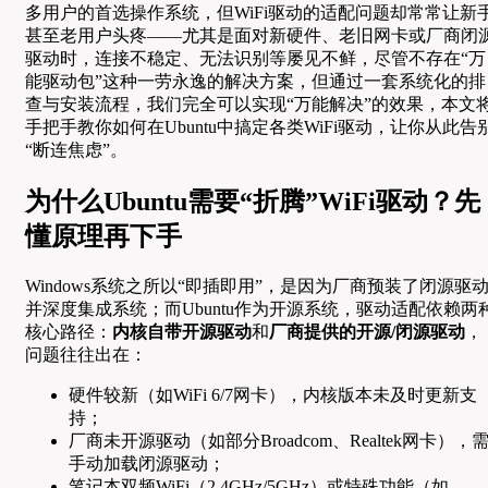
多用户的首选操作系统，但WiFi驱动的适配问题却常常让新
甚至老用户头疼——尤其是面对新硬件、老旧网卡或厂商闭
驱动时，连接不稳定、无法识别等屡见不鲜，尽管不存在“万
能驱动包”这种一劳永逸的解决方案，但通过一套系统化的排
查与安装流程，我们完全可以实现“万能解决”的效果，本文
手把手教你如何在Ubuntu中搞定各类WiFi驱动，让你从此告
“断连焦虑”。
为什么Ubuntu需要“折腾”WiFi驱动？先
懂原理再下手
Windows系统之所以“即插即用”，是因为厂商预装了闭源驱
并深度集成系统；而Ubuntu作为开源系统，驱动适配依赖两
核心路径：
内核自带开源驱动
和
厂商提供的开源/闭源驱动
，
问题往往出在：
硬件较新（如WiFi 6/7网卡），内核版本未及时更新支
持；
厂商未开源驱动（如部分Broadcom、Realtek网卡），
手动加载闭源驱动；
笔记本双频WiFi（2.4GHz/5GHz）或特殊功能（如