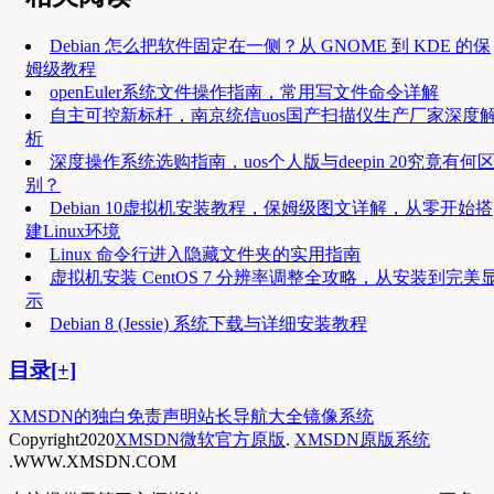
Debian 怎么把软件固定在一侧？从 GNOME 到 KDE 的保
姆级教程
openEuler系统文件操作指南，常用写文件命令详解
自主可控新标杆，南京统信uos国产扫描仪生产厂家深度
析
深度操作系统选购指南，uos个人版与deepin 20究竟有何
别？
Debian 10虚拟机安装教程，保姆级图文详解，从零开始搭
建Linux环境
Linux 命令行进入隐藏文件夹的实用指南
虚拟机安装 CentOS 7 分辨率调整全攻略，从安装到完美
示
Debian 8 (Jessie) 系统下载与详细安装教程
目录[+]
XMSDN的独白
免责声明
站长导航大全
镜像系统
Copyright
2020
XMSDN微软官方原版
.
XMSDN原版系统
.WWW.XMSDN.COM