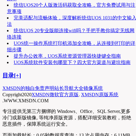
统信UOS20个人版激活码获取全攻略，官方免费试用与注
意事项
完美适配与流畅体验，深度解析统信UOS 1031的中文输
法
统信UOS 20专业版能连接wifi吗？手把手教你搞定无线网
络连接
UOS统一操作系统打印机添加全攻略，从连接到打印的详
细步骤
提升办公效率，UOS系统资源管理器快捷键全指南
UOS系统软件安装包哪里下？四大官方渠道与避坑指南
目录[+]
XMSDN的独白
免责声明
站长导航大全
镜像系统
Copyright
2020
XMSDN微软官方原版
.
XMSDN原版系统
.WWW.XMSDN.COM
专注提供无第三方捆绑的 Windows、Office、SQL Server,更多
冷门或新版镜像, 等纯净原版资源，搭配详细安装教程，拒绝
恶意插件，保障系统运行安全。
页面加载时长：0.05秒
数据库查询：13 次
占用内存：6.11MB