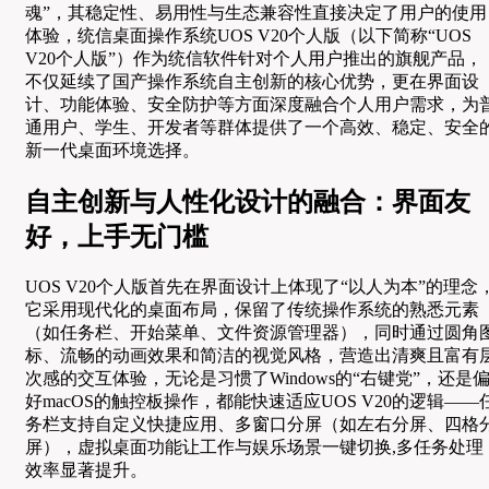
魂”，其稳定性、易用性与生态兼容性直接决定了用户的使用
体验，统信桌面操作系统UOS V20个人版（以下简称“UOS
V20个人版”）作为统信软件针对个人用户推出的旗舰产品，
不仅延续了国产操作系统自主创新的核心优势，更在界面设
计、功能体验、安全防护等方面深度融合个人用户需求，为
通用户、学生、开发者等群体提供了一个高效、稳定、安全
新一代桌面环境选择。
自主创新与人性化设计的融合：界面友
好，上手无门槛
UOS V20个人版首先在界面设计上体现了“以人为本”的理念
它采用现代化的桌面布局，保留了传统操作系统的熟悉元素
（如任务栏、开始菜单、文件资源管理器），同时通过圆角
标、流畅的动画效果和简洁的视觉风格，营造出清爽且富有
次感的交互体验，无论是习惯了Windows的“右键党”，还是
好macOS的触控板操作，都能快速适应UOS V20的逻辑——
务栏支持自定义快捷应用、多窗口分屏（如左右分屏、四格
屏），虚拟桌面功能让工作与娱乐场景一键切换,多任务处理
效率显著提升。