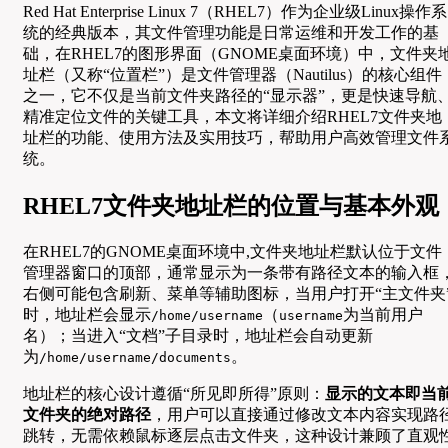
Red Hat Enterprise Linux 7（RHEL7）作为企业级Linux操作系
统的经典版本，其文件管理功能是日常运维和开发工作的基
础，在RHEL7的图形界面（GNOME桌面环境）中，文件夹
址栏（又称“位置栏”）是文件管理器（Nautilus）的核心组件
之一，它不仅是当前文件夹路径的“显示器”，更是快速导航
精准定位文件的关键工具，本文将详细介绍RHEL7文件夹地
址栏的功能、使用方法及实用技巧，帮助用户高效管理文件
统。
RHEL7文件夹地址栏的位置与基本外观
在RHEL7的GNOME桌面环境中,文件夹地址栏默认位于文件
管理器窗口的顶部，通常显示为一条带有路径文本的输入框
右侧可能包含刷新、菜单等辅助图标，当用户打开“主文件夹
时，地址栏会显示
（
为当前用户
/home/username
username
名）；当进入“文档”子目录时，地址栏会自动更新
为
。
/home/username/documents
地址栏的核心设计遵循“所见即所得”原则：
显示的文本即当
文件夹的绝对路径
，用户可以直接通过修改文本内容实现路
跳转，无需依赖鼠标逐层点击文件夹，这种设计兼顾了直观