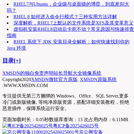
RHEL7与Ubuntu，企业级与桌面级的博弈，到底差别大
吗？
RHEL 8 如何进入命令行模式？三种实用方法详解
深度解析，RHEL7上默认的文件系统是XFS及其变革意义
虚拟机安装RHEL8启动后卡死不动？常见原因与快速排查
指南
RHEL 系统下 JDK 安装目录全解析：如何快速找到你的
Java 环境
目录[+]
XMSDN的独白
免责声明
站长导航大全
镜像系统
Copyright
2020
XMSDN微软官方原版
.
XMSDN原版系统
.WWW.XMSDN.COM
专注提供无第三方捆绑的 Windows、Office、SQL Server,更多
冷门或新版镜像, 等纯净原版资源，搭配详细安装教程，拒绝
恶意插件，保障系统运行安全。
页面加载时长：0.05秒
数据库查询：13 次
占用内存：6.11MB
粤ICP备2025426025号
京公网安备