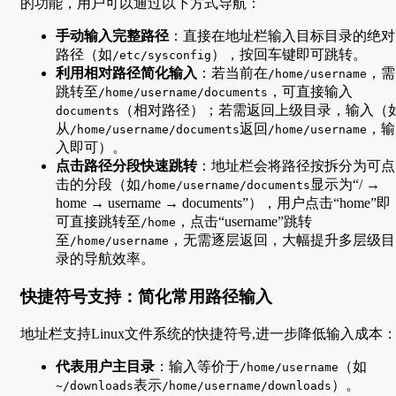
的功能，用户可以通过以下方式导航：
手动输入完整路径
：直接在地址栏输入目标目录的绝对
路径（如
），按回车键即可跳转。
/etc/sysconfig
利用相对路径简化输入
：若当前在
，需
/home/username
跳转至
，可直接输入
/home/username/documents
（相对路径）；若需返回上级目录，输入（
documents
从
返回
，输
/home/username/documents
/home/username
入即可）。
点击路径分段快速跳转
：地址栏会将路径按拆分为可点
击的分段（如
显示为“/ →
/home/username/documents
home → username → documents”），用户点击“home”即
可直接跳转至
，点击“username”跳转
/home
至
，无需逐层返回，大幅提升多层级目
/home/username
录的导航效率。
快捷符号支持：简化常用路径输入
地址栏支持Linux文件系统的快捷符号,进一步降低输入成本
代表用户主目录
：输入等价于
（如
/home/username
表示
）。
~/downloads
/home/username/downloads