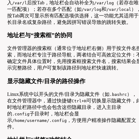
入
后按Tab，地址栏会自动补全为
（若存在唯
/var/l
/var/log
一匹配项）；若存在多个匹配（如
和
）
/var/log
/var/local
按Tab两次可显示所有匹配选项供选择，这一功能尤其适用于
长目录名或复杂路径，避免因拼写错误导致的跳转失败。
地址栏与“搜索框”的协同
文件管理器的搜索框（通常位于地址栏右侧）用于按文件名
索，而地址栏专注于路径导航，两者结合可高效定位文件：
确定文件具体位置时，先用搜索框搜索文件名，搜索结果会
示完整路径，用户可复制该路径到地址栏快速跳转。
显示隐藏文件/目录的路径操作
Linux系统中以开头的文件/目录为隐藏文件（如
），
.bashrc
在文件管理器中，通过快捷键
可切换显示隐藏文件，
Ctrl+H
时地址栏路径中也会包含这些隐藏目录，进入主目录
的
子目录时，地址栏会显
.config
示
，方便用户精准操作隐藏配置文
/home/username/.config
件。