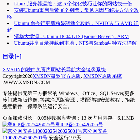
Linux 服务器运维：这 5 个优化技巧让你的网站快一倍
安装Ubuntu重启后紫屏？别慌，常见原因与解决方法全攻
略
Ubuntu 命令行更新独显驱动全攻略，NVIDIA 与 AMD 详
解
清华大学源 - Ubuntu 18.04 LTS (Bionic Beaver) - ARM
Ubuntu共享目录挂载到本地，NFS与Samba两种方法详解
目录[+]
XMSDN的独白
免责声明
站长导航大全
镜像系统
Copyright
2020
XMSDN微软官方原版
.
XMSDN原版系统
.WWW.XMSDN.COM
专注提供无第三方捆绑的 Windows、Office、SQL Server,更多
冷门或新版镜像, 等纯净原版资源，搭配详细安装教程，拒绝
恶意插件，保障系统运行安全。
页面加载时长：0.05秒
数据库查询：13 次
占用内存：6.11MB
粤ICP备2025426025号
京公网安备
1100202542602501号
安全运行
197
天