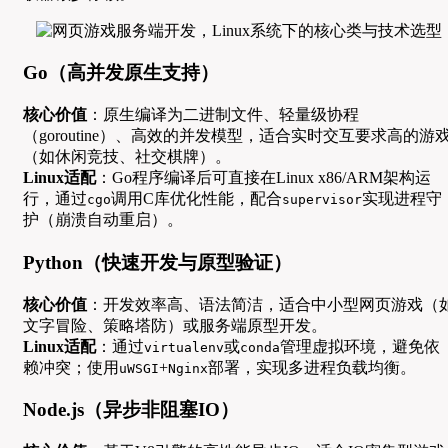
Go（高并发原生支持）
核心价值
：原生编译为二进制文件、轻量级协程
（goroutine）、高效的并发模型，适合实时交互要求高的游
（如休闲竞技、社交棋牌）。
Linux适配
：Go程序编译后可直接在Linux x86/ARM架构运
行，通过
调用C库优化性能，配合
实现进程守
cgo
supervisor
护（崩溃自动重启）。
Python（快速开发与原型验证）
核心价值
：开发效率高、语法简洁，适合中小型网页游戏（
文字冒险、策略塔防）或服务端原型开发。
Linux适配
：通过
或
管理虚拟环境，避免依
virtualenv
conda
赖冲突；使用
+
部署，实现多进程负载均衡。
uWSGI
Nginx
Node.js（异步非阻塞IO）