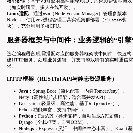
核心价值
：基于V8引擎的高性能异步IO，适合IO密集型游戏
（如实时聊天、多人在线互动）。
Linux适配
：通过
（Node Version Manager）管理多版本
nvm
Node.js，使用
进程管理工具实现集群部署（
模
PM2
cluster
块），充分利用多核CPU。
服务器框架与中间件：业务逻辑的“引擎
选定编程语言后,需搭配对应的服务器框架或中间件，快速构
建HTTP服务、处理业务逻辑，并支持游戏特有的实时通信需
求。
HTTP框架（RESTful API与静态资源服务）
Java
：Spring Boot（简化配置，内嵌Tomcat/Jetty）、
Netty（高性能异步框架，适合高并发API）。
Go
：Gin（轻量级，高性能，基于
）、
httprouter
Echo（功能丰富，支持中间件）。
Python
：FastAPI（异步支持，自动生成API文档）、
Django（全栈框架，自带ORM）。
Node.js
：Express（灵活，中间件生态丰富）、Koa（基