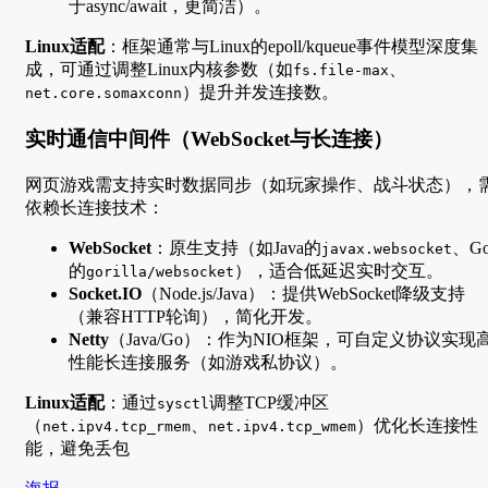
于async/await，更简洁）。
Linux适配
：框架通常与Linux的epoll/kqueue事件模型深度集
成，可通过调整Linux内核参数（如
、
fs.file-max
）提升并发连接数。
net.core.somaxconn
实时通信中间件（WebSocket与长连接）
网页游戏需支持实时数据同步（如玩家操作、战斗状态），
依赖长连接技术：
WebSocket
：原生支持（如Java的
、G
javax.websocket
的
），适合低延迟实时交互。
gorilla/websocket
Socket.IO
（Node.js/Java）：提供WebSocket降级支持
（兼容HTTP轮询），简化开发。
Netty
（Java/Go）：作为NIO框架，可自定义协议实现
性能长连接服务（如游戏私协议）。
Linux适配
：通过
调整TCP缓冲区
sysctl
（
、
）优化长连接性
net.ipv4.tcp_rmem
net.ipv4.tcp_wmem
能，避免丢包