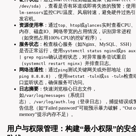
），查看是否有坏道或即将失效的预警；使用
/dev/sda
监控CPU温度、风扇转速，避免硬件过热引
lm-sensors
发宕机。
资源使用率
：通过
、
或
实时查看CPU、
top
htop
glances
内存、磁盘IO、网络带宽的占用情况，识别异常进程
（如突然占用100% CPU的挖矿程序）。
服务状态
：检查核心服务（如Nginx、MySQL、SSH）
是否正常运行，使用
或
systemctl status nginx
ps aux
确认进程状态，对异常服务尝试重启
| grep nginx
（
）并排查日志。
systemctl restart nginx
网络连通性
：通过
测试关键网关或外部地址（如
ping
），使用
或
检查
ping 8.8.8.8
netstat -tuln
ss -tuln
口监听状态，确保服务可访问。
日志摘要
：快速浏览核心日志文件，
如
（系统日
/var/log/messages
志）、
（登录日志），捕捉错误或
/var/log/auth.log
告信息（如“Failed password”可能预示暴力破解，“Out o
memory”提示内存不足）。
用户与权限管理：构建“最小权限”的安