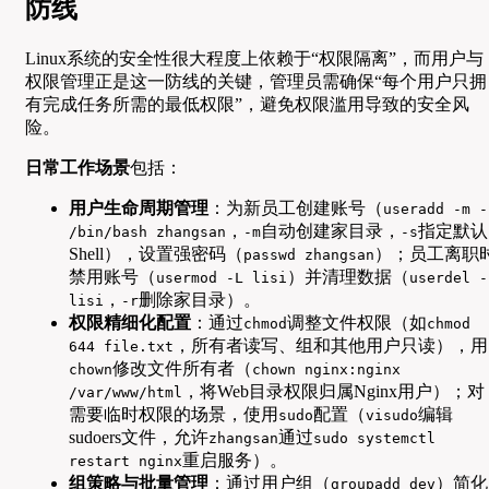
防线
Linux系统的安全性很大程度上依赖于“权限隔离”，而用户与
权限管理正是这一防线的关键，管理员需确保“每个用户只拥
有完成任务所需的最低权限”，避免权限滥用导致的安全风
险。
日常工作场景
包括：
用户生命周期管理
：为新员工创建账号（
useradd -m -
，
自动创建家目录，
指定默认
/bin/bash zhangsan
-m
-s
Shell），设置强密码（
）；员工离职
passwd zhangsan
禁用账号（
）并清理数据（
usermod -L lisi
userdel -
，
删除家目录）。
lisi
-r
权限精细化配置
：通过
调整文件权限（如
chmod
chmod
，所有者读写、组和其他用户只读），用
644 file.txt
修改文件所有者（
chown
chown nginx:nginx
，将Web目录权限归属Nginx用户）；对
/var/www/html
需要临时权限的场景，使用
配置（
编辑
sudo
visudo
sudoers文件，允许
通过
zhangsan
sudo systemctl
重启服务）。
restart nginx
组策略与批量管理
：通过用户组（
）简化
groupadd dev