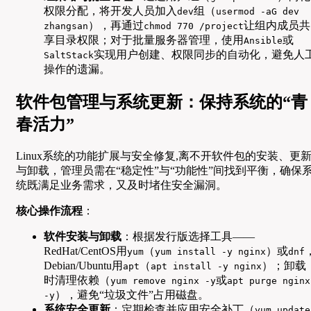
权限分配，将开发人员加入
组（
dev
usermod -aG dev
），再通过
让组内成员共
zhangsan
chmod 770 /project
享目录权限；对于批量服务器管理，使用
或
Ansible
实现用户创建、权限同步的自动化，避免人
SaltStack
操作的遗漏。
软件包管理与系统更新：保持系统的“青
春活力”
Linux系统的功能扩展与安全修复,离不开软件包的安装、更
与卸载，管理员需在“稳定性”与“功能性”间找到平衡，确保
统既满足业务需求，又及时堵住安全漏洞。
核心操作流程
：
软件安装与卸载
：根据发行版选择工具——
RedHat/CentOS用
（
）或
yum
yum install -y nginx
dnf
Debian/Ubuntu用
（
）；卸载
apt
apt install -y nginx
时清理依赖（
或
yum remove nginx -y
apt purge nginx
），避免“垃圾文件”占用磁盘。
-y
系统安全更新
：定期检查并应用安全补丁（
yum update