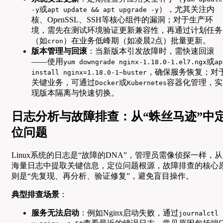
或
），尤其关注内
-y
apt update && apt upgrade -y
核、OpenSSL、SSH等核心组件的漏洞；对于生产环
境，需先在测试环境验证更新兼容性，再通过计划任务
（如
）在业务低峰期（如凌晨2点）批量更新。
cron
版本管理与回滚
：当新版本引发故障时，需快速回滚
——使用
或
yum downgrade nginx-1.18.0-1.el7.ngx
ap
，确保服务恢复；对
install nginx=1.18.0-1~buster
关键业务，可通过
或
容器化管理，实
Docker
Kubernetes
现版本隔离与快速切换。
日志分析与故障排查：从“蛛丝马迹”中
位问题
Linux系统的日志是“故障的DNA”，管理员需像侦探一样，从
海量日志中提取关键信息，定位问题根源，故障排查的核心
则是“先复现、再分析、验证修复”，避免盲目操作。
典型排查场景
：
服务无法启动
：例如Nginx启动失败，通过
journalctl 