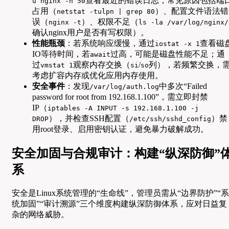
查看最近的错误日志，常见原因包括端
u nginx -n 50
占用（
）、配置文件语法错
netstat -tulpn | grep 80
误（
）、权限不足（
nginx -t
ls -la /var/log/nginx/
确认nginx用户是否有写权限）。
性能瓶颈
：若系统响应缓慢，通过
查看磁
iostat -x 1
IO等待时间，若
过高，可能是磁盘性能不足；通
await
过
观察内存交换（
/
列），若频繁交换，
vmstat 1
si
so
考虑扩容内存或优化应用内存使用。
安全事件
：发现
中多次“Failed
/var/log/auth.log
password for root from 192.168.1.100”，需立即封禁
IP（
iptables -A INPUT -s 192.168.1.100 -j
），并检查SSH配置（
）禁
DROP
/etc/ssh/sshd_config
用root登录、启用密钥认证，避免暴力破解成功。
安全加固与合规审计：构建“纵深防御”
系
安全是Linux系统管理的“生命线”，管理员需从“边界防护”“系
统加固”“审计溯源”三个维度构建纵深防御体系，应对日益复
杂的网络威胁。