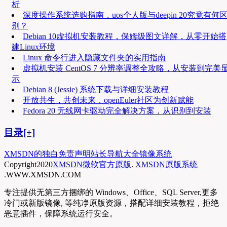
析
深度操作系统选购指南，uos个人版与deepin 20究竟有何
别？
Debian 10虚拟机安装教程，保姆级图文详解，从零开始搭
建Linux环境
Linux 命令行进入隐藏文件夹的实用指南
虚拟机安装 CentOS 7 分辨率调整全攻略，从安装到完美
示
Debian 8 (Jessie) 系统下载与详细安装教程
开放共生，共创未来，openEuler社区为创新赋能
Fedora 20 无线网卡驱动完全解决方案，从识别到安装
目录[+]
XMSDN的独白
免责声明
站长导航大全
镜像系统
Copyright
2020
XMSDN微软官方原版
.
XMSDN原版系统
.WWW.XMSDN.COM
专注提供无第三方捆绑的 Windows、Office、SQL Server,更多
冷门或新版镜像, 等纯净原版资源，搭配详细安装教程，拒绝
恶意插件，保障系统运行安全。