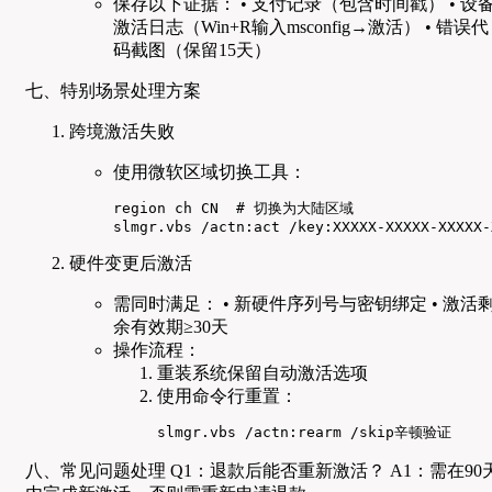
保存以下证据： • 支付记录（包含时间戳） • 设
激活日志（Win+R输入msconfig→激活） • 错误代
码截图（保留15天）
七、特别场景处理方案
跨境激活失败
使用微软区域切换工具：
region ch CN  # 切换为大陆区域

slmgr.vbs /actn:act /key:XXXXX-XXXXX-XXXXX-
硬件变更后激活
需同时满足： • 新硬件序列号与密钥绑定 • 激活
余有效期≥30天
操作流程：
重装系统保留自动激活选项
使用命令行重置：
slmgr.vbs /actn:rearm /skip辛顿验证
八、常见问题处理 Q1：退款后能否重新激活？ A1：需在90