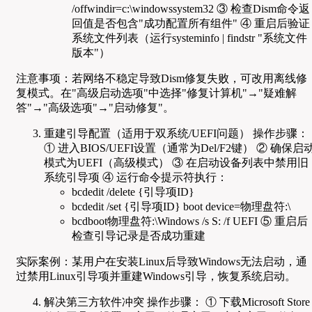
/offwindir=c:\windowssystem32 ③ 检查Dism命令返
回值是否包含"成功配置所有组件" ④ 重启后验证
系统文件列表（运行systeminfo | findstr "系统文件
版本"）
注意事项：若网络不稳定导致Dism修复失败，可改用离线修
复模式。在"高级启动选项"中选择"修复计算机"→"疑难解
答"→"高级选项"→"启动修复"。
重建引导配置（适用于双系统/UEFI问题） 操作步骤：
① 进入BIOS/UEFI设置（通常为Del/F2键） ② 确保启
模式为UEFI（高级模式） ③ 在启动设备列表中禁用旧
系统引导项 ④ 运行命令提示符执行：
bcdedit /delete {引导项ID}
bcdedit /set {引导项ID} boot device=物理盘符:\
bcdboot物理盘符:\Windows /s S: /f UEFI ⑤ 重启后
检查引导记录是否成功重建
实际案例：某用户在安装Linux后导致Windows无法启动，通
过禁用Linux引导项并重建Windows引导，恢复系统启动。
解决第三方软件冲突 操作步骤： ① 下载Microsoft Store