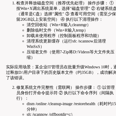
检查并释放磁盘空间（推荐优先处理） 操作步骤： ①
按Win+X调出系统菜单，选择"磁盘管理" ② 右键系统
（通常是C盘）选择"属性" ③ 查看可用空间（需至少保
留20GB以上安装空间） ④ 执行以下清理操作：
清空回收站（Win+R输入cleanmgr）
删除临时文件（Win+R输入temp）
卸载未使用程序（控制面板程序和功能）
清理系统更新缓存（运行sfc /scannow后清理
WinSxS）
压缩老文件（使用7-Zip将D:\Videos等大文件夹压
缩）
实际应用场景：某企业IT管理员在批量升级Windows 10时，
过释放D:\用户目录下的历史版本文件（约35GB），成功解
了该错误。
修复系统文件完整性（需联网） 操作步骤： ① 以管理
员身份打开命令提示符 ② 执行以下命令序列（间隔执
行）：
dism /online /cleanup-image /restorehealth（耗时约15
分钟）
sfc /scannow /offbootdir=c:\