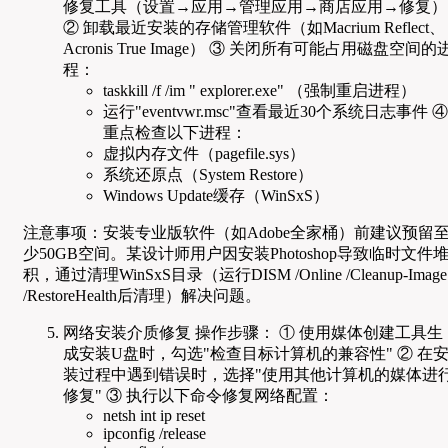
修复工具（设置→应用→管理应用→商店应用→修复）
② 卸载最近安装的存储管理软件（如Macrium Reflect、
Acronis True Image） ③ 关闭所有可能占用磁盘空间的
程：
taskkill /f /im " explorer.exe" （强制重启进程）
运行"eventvwr.msc"查看最近30个系统日志事件 ④
重点检查以下进程：
虚拟内存文件（pagefile.sys）
系统还原点（System Restore）
Windows Update缓存（WinSxS）
注意事项：安装专业版软件（如Adobe全家桶）前建议预留
少50GB空间。某设计师用户因安装Photoshop导致临时文件
积，通过清理WinSxS目录（运行DISM /Online /Cleanup-Image
/RestoreHealth后清理）解决问题。
网络安装介质修复 操作步骤： ① 使用媒体创建工具生
成安装U盘时，勾选"检查目标计算机的兼容性" ② 在
装过程中遇到错误时，选择"使用其他计算机的媒体进
修复" ③ 执行以下命令修复网络配置：
netsh int ip reset
ipconfig /release