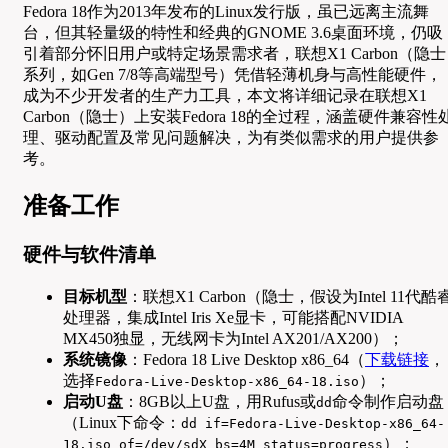
Fedora 18作为2013年发布的Linux发行版，虽已远离主流舞
台，但其轻量级的特性和经典的GNOME 3.6桌面环境，仍吸
引着部分怀旧用户或特定场景需求者，联想X1 Carbon（隐士
系列，如Gen 7/8等高端型号）凭借轻薄机身与高性能硬件，
成为不少开发者的生产力工具，本文将详细记录在联想X1
Carbon（隐士）上安装Fedora 18的全过程，涵盖硬件兼容性
理、驱动配置及常见问题解决，为有类似需求的用户提供参
考。
准备工作
硬件与软件清单
目标机型
：联想X1 Carbon（隐士，假设为Intel 11代酷
处理器，集成Intel Iris Xe显卡，可能搭配NVIDIA
MX450独显，无线网卡为Intel AX201/AX200）；
系统镜像
：Fedora 18 Live Desktop x86_64（
下载链接
，
选择
）；
Fedora-Live-Desktop-x86_64-18.iso
启动U盘
：8GB以上U盘，用Rufus或
命令制作启动盘
dd
（Linux下命令：
dd if=Fedora-Live-Desktop-x86_64-
）；
18.iso of=/dev/sdX bs=4M status=progress