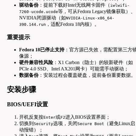
驱动备份
：提前下载好Intel无线网卡固件（
iwlwifi-
等，可从Fedora Legacy镜像获取）、
7260-ucode.ucode
NVIDIA闭源驱动（如
NVIDIA-Linux-x86_64-
，适配Fedora 18内核）。
390.144.run
重要提示
Fedora 18已停止支持
：官方源已失效，需配置第三方
像源；
硬件兼容性风险
：X1 Carbon（隐士）的较新硬件（如
PCIe 4.0 SSD、Intel AX201网卡）可能需手动驱动；
数据备份
：安装过程会覆盖硬盘，提前备份重要数据。
安装步骤
BIOS/UEFI设置
开机反复按
或
进入BIOS设置界面；
Enter
F2
切换到
选项，关闭
（避免Linux启
Security
Secure Boot
动报错）；