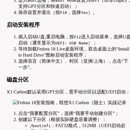
进入
选项，将
设置为
（而非Legacy
Boot
Boot Mode
UEFI
支持GPT分区和快速启动）；
保存设置并退出（按
，选择
）。
F10
Yes
启动安装程序
插入启动U盘,重启电脑，按
进入启动菜单，选择U
F12
启动（通常显示为
）；
UEFI: USB Name
等待加载Fedora 18 Live桌面环境，双击桌面上的“Install
to Hard Drive”图标启动安装程序；
选择语言（简体中文）、时区（亚洲/上海），点击“下
一步”。
磁盘分区
X1 Carbon默认采用GPT分区，需手动分区以适配UEFI启动
点击“我要配置分区”，选择“我要手动创建分区”；
创建以下分区（根据实际硬盘容量调整）：
：FAT32格式，512MB（UEFI启动必
/boot/efi