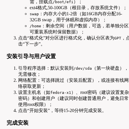
需，挂载点
）；
/boot/efi
ext4格式,50-100GB（根目录，存放系统文件）；
：内存大小的1-2倍（如16GB内存分配16-
swap
32GB swap，用于休眠和虚拟内存）；
：剩余空间（用户数据，可选，若单独分区
/home
可重装系统时保留数据）；
点击“格式化”对分区进行格式化，确认分区表为
，
GPT
击“下一步”。
安装引导与用户设置
引导程序选择：默认安装到
（第一块硬盘），
/dev/sda
无需修改；
网络配置：可选择跳过（安装后配置），或连接有线网
络获取更新；
设置主机名（如
）、root密码（建议设置复杂
fedora-x1
密码）和创建用户（建议同时创建普通用户，避免日常
使用root权限）；
点击“开始安装”，等待15-20分钟完成安装。
完成安装