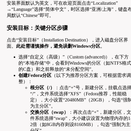
安装界面默认为英文，可在欢迎页面点击“Localization”
→“Language”选择“简体中文”，时区选择“亚洲/上海”，键盘
局默认“Chinese”即可。
安装目标：关键分区步骤
点击“安装目标”（Installation Destination），进入磁盘分区界
面。
此处需谨慎操作，避免误删Windows分区
。
选择“自定义（高级）”（Custom (advanced)），在下方
的“本地存储”中，会看到Windows的分区（如NTFS格
的C盘）和之前释放的“未分配空间”。
创建Fedora分区
（以下为推荐分区方案，可根据需求调
整）：
根分区（/）
：点击“+”号，新建分区，挂载点选
“/”，文件系统选择“XFS”（Fedora推荐，性能稳
定），大小设置“20480MB”（20GB），勾选“强
为主分区”。
交换分区（swap）
：再次点击“+”，新建分区，
件系统选择“swap”，大小建议设置为物理内存的1
2倍（如8GB内存则设8160MB），勾选“强制为主
分区”。