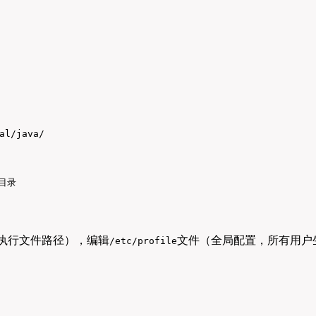
al/java/
子目录
执行文件路径），编辑
文件（全局配置，所有用户
/etc/profile