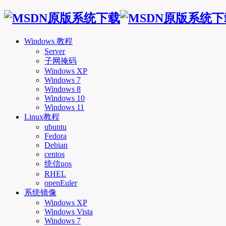
Windows 教程
Server
子网掩码
Windows XP
Windows 7
Windows 8
Windows 10
Windows 11
Linux教程
ubuntu
Fedora
Debian
centos
统信uos
RHEL
openEuler
系统镜像
Windows XP
Windows Vista
Windows 7