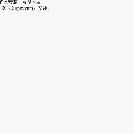
过手动解压安装，灵活性高；
理器（如rpm/yum）安装。