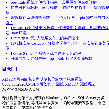
openEuler系统文件操作指南，常用写文件命令详解
自主可控新标杆，南京统信uos国产扫描仪生产厂家深度
析
深度操作系统选购指南，uos个人版与deepin 20究竟有何
别？
Debian 10虚拟机安装教程，保姆级图文详解，从零开始搭
建Linux环境
Linux 命令行进入隐藏文件夹的实用指南
虚拟机安装 CentOS 7 分辨率调整全攻略，从安装到完美
示
Debian 8 (Jessie) 系统下载与详细安装教程
开放共生，共创未来，openEuler社区为创新赋能
目录[+]
XMSDN的独白
免责声明
站长导航大全
镜像系统
Copyright
2020
XMSDN微软官方原版
.
XMSDN原版系统
.WWW.XMSDN.COM
专注提供无第三方捆绑的 Windows、Office、SQL Server,更多
冷门或新版镜像, 等纯净原版资源，搭配详细安装教程，拒绝
恶意插件，保障系统运行安全。