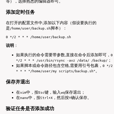
等），选择熟悉的编辑器即可。
添加定时任务
在打开的配置文件中,添加以下内容（假设要执行的
是
脚本）：
/home/user/backup.sh
0 */2 * * * /home/user/backup.sh
说明
：
如果执行的命令需要带参数,直接在命令后添加即可，
0
；
*/2 * * * /usr/bin/rsync -avz /data/ /backup/
如果脚本或命令路径包含空格,需要用引号包裹，
0 */2
。
* * * "/home/user/my scripts/backup.sh"
保存并退出
在
中，按
键，输入
保存退出；
vim
Esc
wq
在
中，按
，然后按
确认保存。
nano
Ctrl+X
Y
验证任务是否添加成功