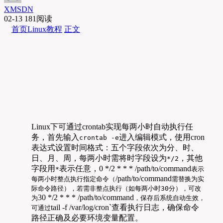
XMSDN
02-13
181阅读
首页
Linux教程
正文
Linux下可通过crontab实现每两小时自动执行任
务，首先输入
进入编辑模式，使用cron
crontab -e
表达式设置时间格式：五个字段依次为分、时、
日、月、周，每两小时需将时字段设为
，其他
*/2
字段用
表示任意，0 */2 * * * /path/to/command
*
表示
/path/to/command
每两小时整点执行指定命令（
需替换为实
际命令路径），若需非整点执行（如每两小时30分），可改
30 */2 * * * /path/to/command
为
，保存后系统自动生效，
tail -f /var/log/cron`查看执行日志，确保命令
可通过
路径正确及必要环境变量配置。