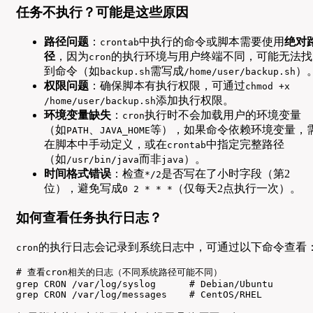
任务不执行？可能是这些原因
路径问题
：
中执行的命令或脚本需要使用
绝对
crontab
径
，因为
的执行环境与用户终端不同，可能无法找
cron
到命令（如
需写成
）
backup.sh
/home/user/backup.sh
权限问题
：确保脚本有执行权限，可通过
chmod +x
添加执行权限。
/home/user/backup.sh
环境变量缺失
：
执行时不会加载用户的环境变量
cron
（如
、
等），如果命令依赖环境变量，
PATH
JAVA_HOME
在脚本中手动定义，或在
中指定完整路径
crontab
（如
而非
）。
/usr/bin/java
java
时间格式错误
：检查
是否写在了小时字段（第2
*/2
位），避免写成
（仅每天2点执行一次）。
0 2 * * *
如何查看任务执行日志？
的执行日志会记录到系统日志中，可通过以下命令查看
cron
# 查看cron相关的日志（不同系统路径可能不同）

grep CRON /var/log/syslog      # Debian/Ubuntu

grep CRON /var/log/messages    # CentOS/RHEL