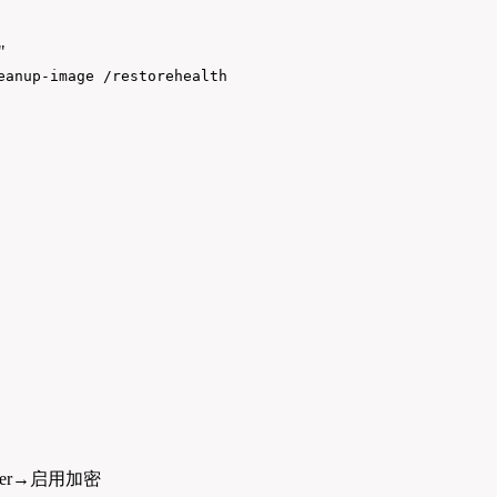
"
eanup-image /restorehealth
）
ker→启用加密