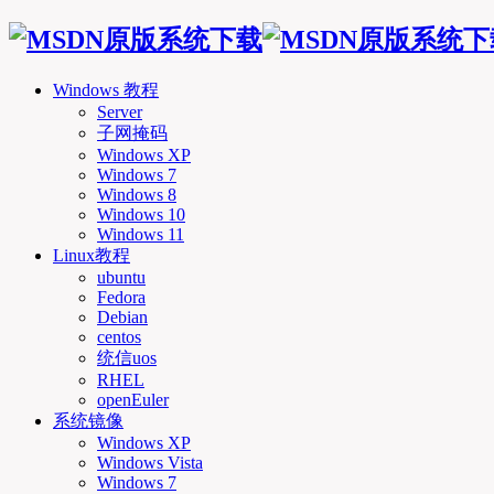
Windows 教程
Server
子网掩码
Windows XP
Windows 7
Windows 8
Windows 10
Windows 11
Linux教程
ubuntu
Fedora
Debian
centos
统信uos
RHEL
openEuler
系统镜像
Windows XP
Windows Vista
Windows 7