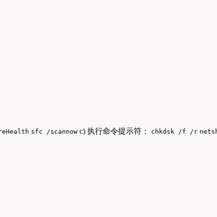
c) 执行命令提示符：
reHealth
sfc /scannow
chkdsk /f /r
nets