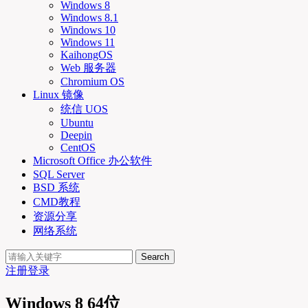
Windows 8
Windows 8.1
Windows 10
Windows 11
KaihongOS
Web 服务器
Chromium OS
Linux 镜像
统信 UOS
Ubuntu
Deepin
CentOS
Microsoft Office 办公软件
SQL Server
BSD 系统
CMD教程
资源分享
网络系统
Search
注册
登录
Windows 8 64位