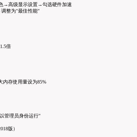
色→高级显示设置→勾选硬件加速
果→调整为"最佳性能"
.5倍
最大内存使用量设为85%
以管理员身份运行"
018版）